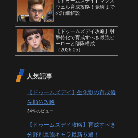
【ドゥームズデイ】マクス
ウェル育成攻略！覚醒まで
の詳細解説
【ドゥームズデイ攻略】射
撃特化で育成すべき最強ヒ
ーローと部隊構成
（2026.05）
人気記事
【ドゥームズデイ】生化獣の育成優
先順位攻略
34件のビュー
【ドゥームズデイ攻略】育成すべき
分野別最強キャラ最新５選！