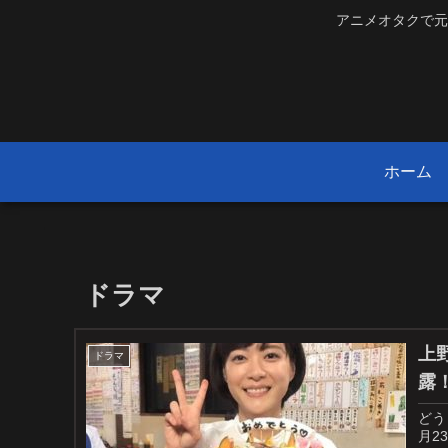
アニメオタクで元
ホーム
ドラマ
上
ドラマ
露
どう
月2