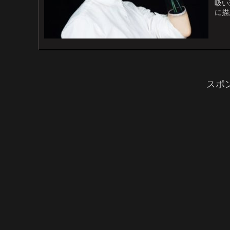
吸い
に描
に、
スポ