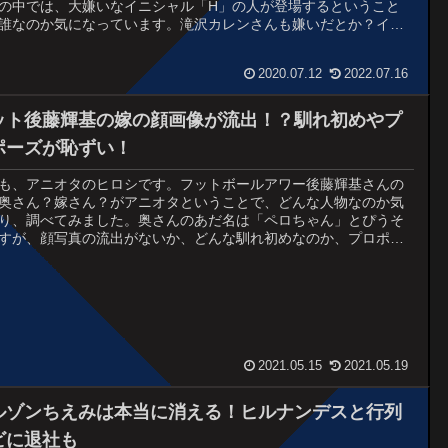
の中では、大嫌いなイニシャル「H」の人が登場するということ
誰なのか気になっています。滝沢カレンさんも嫌いだとか？イニ
ルが「H」と言えば、共演者の中ではシソン...
2020.07.12
2022.07.16
ット後藤輝基の嫁の顔画像が流出！？馴れ初めやプ
ポーズが恥ずい！
も、アニオタのヒロシです。フットボールアワー後藤輝基さんの
奥さん？嫁さん？がアニオタということで、どんな人物なのか気
り、調べてみました。奥さんのあだ名は「ペロちゃん」とぴうそ
すが、顔写真の流出がないか、どんな馴れ初めなのか、プロポー
？、といった情報をまとめました。実は、フット後藤...
2021.05.15
2021.05.19
ルゾンちえみは本当に消える！ヒルナンデスと行列
ビに退社も