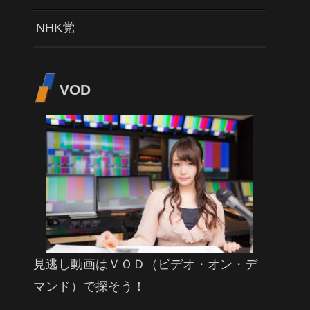
NHK党
VOD
見逃し動画はＶＯＤ（ビデオ・オン・デ
マンド）で探そう！