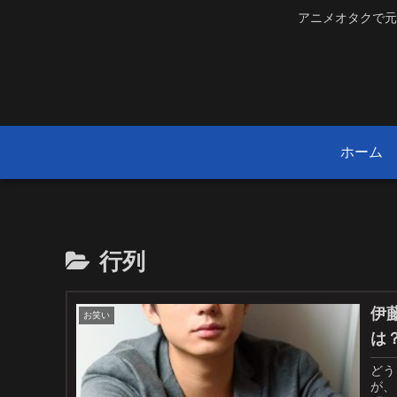
アニメオタクで元
ホーム
行列
伊
お笑い
は
どう
が、