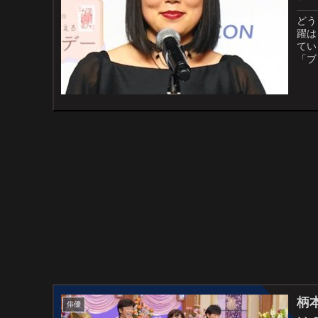
どう
躍は
てい
「ブ
のブ
柄
俳優