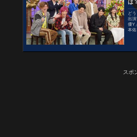
は
どう
出演
優Y
本佑
気な
スポ