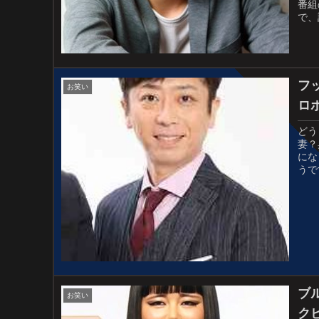
番組
で、
シャ
フ
お笑い
ロ
どう
妻？
にな
うで
ズは
ブ
お笑い
ク