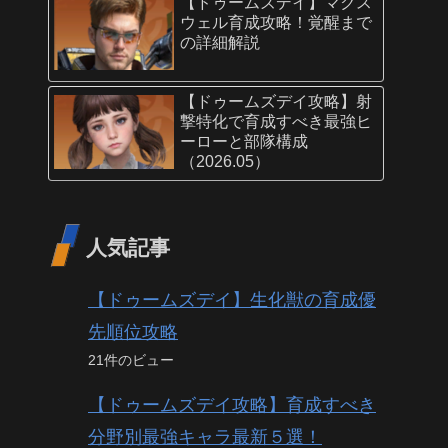
【ドゥームズデイ】マクス
ウェル育成攻略！覚醒まで
の詳細解説
【ドゥームズデイ攻略】射
撃特化で育成すべき最強ヒ
ーローと部隊構成
（2026.05）
人気記事
【ドゥームズデイ】生化獣の育成優
先順位攻略
21件のビュー
【ドゥームズデイ攻略】育成すべき
分野別最強キャラ最新５選！