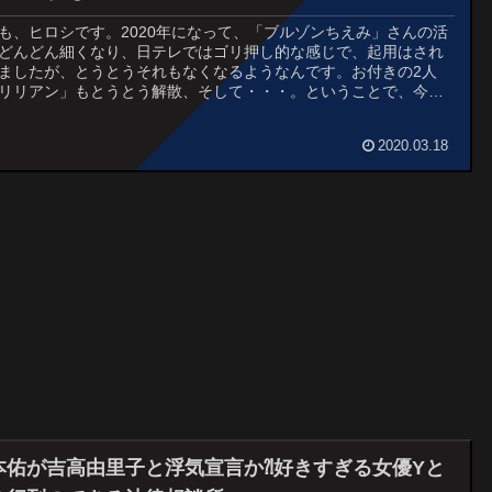
も、ヒロシです。2020年になって、「ブルゾンちえみ」さんの活
どんどん細くなり、日テレではゴリ押し的な感じで、起用はされ
ましたが、とうとうそれもなくなるようなんです。お付きの2人
リリアン」もとうとう解散、そして・・・。ということで、今年
ルゾンちえみさんと、今後のブルゾンさんの行方...
2020.03.18
本佑が吉高由里子と浮気宣言か⁈好きすぎる女優Yと