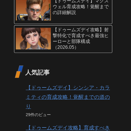
【ドゥームズデイ】マクス
ウェル育成攻略！覚醒まで
の詳細解説
【ドゥームズデイ攻略】射
撃特化で育成すべき最強ヒ
ーローと部隊構成
（2026.05）
人気記事
【ドゥームズデイ】シンシア・カラ
ミティの育成攻略！覚醒までの道の
り
29件のビュー
【ドゥームズデイ攻略】育成すべき