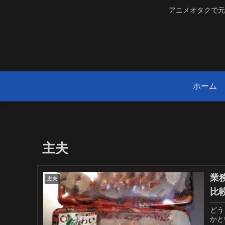
アニメオタクで元
ホーム
主夫
業
主夫
比
どう
かと