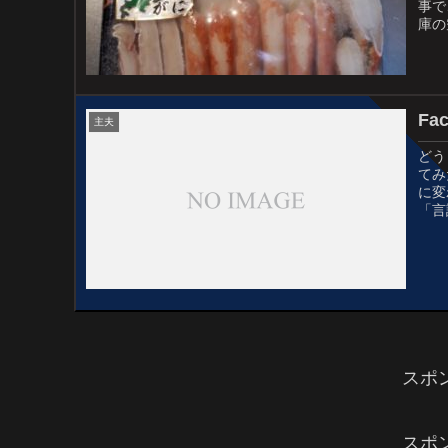
事で
庫の
コス
F
主夫
どう
てみ
に変
「言
常に
スポ