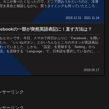
、カニが食べたくなったので、どこで買おうかというのと、冷凍
空き具合と相談しながら、買うタイミングも伺っていたところ、
トコよりも安いところを発見してしてしまったため、...
2018.12.31
2021.11.24
acebookの一部が突然英語表記に！直す方法は？
もヒロシです。今日、スマホで何日かぶりに「Facebook」を開い
たら、「いいねボタン」とかいろんなところのボタンが英語表記
わっていました。しかも、「設定」を意味する「Setting」から
語」を意味する「Language」で、日本語を選択しているのに、正
戻らないんです。少し焦りま...
2019.05.17
ンサーリンク