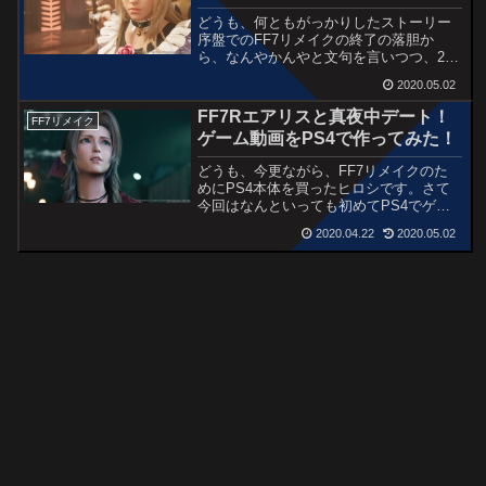
受験が終...
どうも、何ともがっかりしたストーリー
序盤でのFF7リメイクの終了の落胆か
ら、なんやかんやと文句を言いつつ、2週
目に突入しているヒロシです。私は現
2020.05.02
在、エアリスと真夜中デートからコルネ
オオーディションまでの「チャプター9」
FF7Rエアリスと真夜中デート！
FF7リメイク
の2週目をプレイしています。今回は、ク
ゲーム動画をPS4で作ってみた！
ラウドが手モミ屋で受けられるサービス
の全コー...
どうも、今更ながら、FF7リメイクのた
めにPS4本体を買ったヒロシです。さて
今回はなんといっても初めてPS4でゲー
ムをしてみたんですが、とっても画像が
2020.04.22
2020.05.02
きれいで、ゲームをしているのに、まる
で映画を見ているようでした。本題です
が、FF7リメイクの中で、クラウドがエ
アリスと真夜中デートして、そのままテ
ィフ...