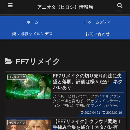
アニメオタクで元サラリーマンの独自な目線から、おすすめなどの紹介や気に
アニオタ【ヒロシ】情報局
なる事の調査などをします。
メニュー
検索
ホーム
ドゥームズデイ
楽々退職ヤメルンデス
お問い合わせ
FF7リメイク
FF7リメイクの切り売り商法に失
FF7リメイク
望と落胆。評価は様々だが…ネタ
バレあり
どうも、ヒロシです。ファイナルファン
タジーⅦと言えば、私がプレイステーシ
ョン（初代）で初めてプレイしたゲーム
なんですが、すごく楽しかった思い出が
2020.04.21
2022.02.16
あります。しかも、私は当時中学3年生で
週刊少年ジャンプを購読していて、確か
【FF7リメイク】クラウド悶絶！
FF7リメイク
その懸賞でFF7が当たったんです。だか
手揉み全集を紹介！ネタバレ有
らプレイステーションだけ買って、高校