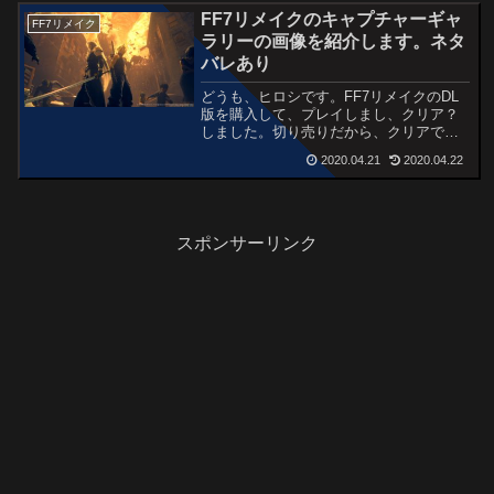
FF7リメイクのキャプチャーギャ
FF7リメイク
ラリーの画像を紹介します。ネタ
バレあり
どうも、ヒロシです。FF7リメイクのDL
版を購入して、プレイしまし、クリア？
しました。切り売りだから、クリアでき
ないんですよ！！まあ、感想や評判など
2020.04.21
2020.04.22
も他の記事でまとめてみましたが、この
記事では私が撮ったキャプチャー画像を
公開します。【関連記事】↓↓↓とりあえ
ず、シーン別ではなく、キャラクター別
に紹介...
スポンサーリンク