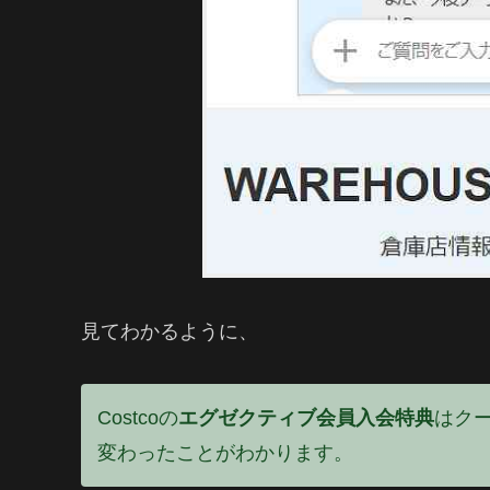
見てわかるように、
Costcoの
エグゼクティブ会員入会特典
はク
変わったことがわかります。