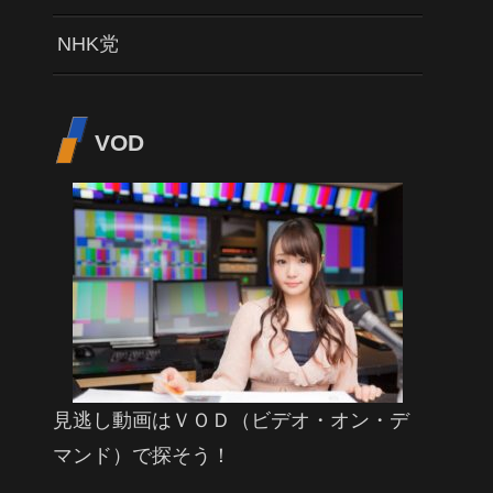
NHK党
VOD
見逃し動画はＶＯＤ（ビデオ・オン・デ
マンド）で探そう！