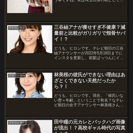
気になる戦いです。因みに私は深谷市よ
りも群馬よりの埼玉県本庄市が出身で
す。その為、映画を見るときは埼玉では
なく、群馬に行っていました。主に群馬
県高...
三谷紬アナが痩せすぎ不健康？減
アナウンサー
量前と比較がガリガリで頬骨ヤバ
イ！？
どうも、ヒロシです。テレビ朝日の三谷
紬アナウンサーが2022年5月18日までに
インスタを更新し、前髪ぱっつんにイメ
チェンした姿を公開しました。三谷アナ
と言えば、4月くらいにダイエット企画で
10キロ減量に成功したと話題になったそ
林美桜の彼氏ができない理由はあ
アナウンサー
うです。しかし、それが痩せすぎや不...
ざとくできない天然だったか
ら？！
どうも、ヒロシです。現在、「彼氏いな
い歴＝年齢」ということで有名？なテレ
ビ朝日の女子アナウンサー林美桜さんが
2022年2月26日（土）の「あざとくて何
が悪いの？」に出演するようです。何や
ら、恋愛に関する深刻な悩みを相談する
田中瞳の元カレとバックハグ画像
アナウンサー
らしいのですが、そもそもなぜ彼氏がで
が流出！？高校ギャル時代の写真
き...