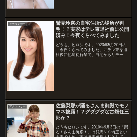
しはあります。そんな中、コストコ食材
を有効に使えればいいなと思っていた
ら、なんとフリーアナウンサーの谷あさ
こさんがレシピをテレビで公開している
ようなので、...
鷲見玲奈の自宅住所の場所が判
アナウンサー
明！？実家はテレ東退社前に公開
済み！今夜くらべてみました
どうも、ヒロシです。2020年5月20日の
「今夜くらべてみました」にテレ東を退
社後に他局初解禁で、自宅からリモート
出演をするようです。そこでは、退社に
ついての真相や、趣味の詩吟を披露して
くれるようですが、気になるのはその自
宅の場所ですね。そこで、鷲見玲奈さん
の...
佐藤梨那が踊るさんま御殿でモノ
アナウンサー
マネ披露！？グダグダな古畑任三
郎か？
どうもヒロシです。2019年9月3日の「踊
る！さんま御殿！」は群馬ＶＳ埼玉とい
う事ですね。実は埼玉出身の私としては