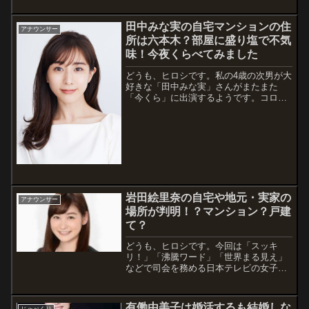
物レスラーとして世界的に有名になっち
ゃった...
田中みな実の自宅マンションの住
アナウンサー
所は六本木？部屋に盛り塩で不気
味！今夜くらべてみました
どうも、ヒロシです。私の4歳の次男が大
好きな「田中みな実」さんがまたまた
「今くら」に出演するようです。コロナ
禍の現在は、リモート出演でしょうか。
そんな感じで、今回は田中みな実さんの
自宅内部が見れる可能性がありますよ
ね。インスタなどでは玄関先が公開され
ていたり、...
岩田絵里奈の自宅や地元・実家の
アナウンサー
場所が判明！？マンション？戸建
て？
どうも、ヒロシです。今回は「スッキ
リ！」「沸騰ワード」「世界まる見え」
などで司会を務める日本テレビの女子ア
ナウンサーの岩田チャンマンこと岩田絵
里奈さん特集です。元不動産屋の性（サ
ガ）で自宅や実家などが気になり、岩田
有働由美子は婚活するも結婚しな