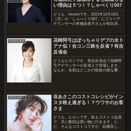
じゃべくり
チャンマンのプロフィールと共に情報を
い理由は５つ！？しゃべくり007
まとめてみ...
どうも、hiroshiです。2021年10月18日
（月）の「しゃべくり007」にフリーア
ナウンサーの有働由美子さんが初出演し
ます。番組では、有働アナの初恋の話
や、昔の恥ずかしい写真などが紹介され
るようです。有働アナと言えば、婚活や
花崎阿弓はぽっちゃりデブの水卜
アナウンサー
結婚の話題もありましたが、既に...
アナ似！合コン三昧を反省？有吉
反省会
どうもヒロシです。有吉反省会で花崎阿
弓アナウンサーが反省人で登場します。
なんか、名前はどこかの歌姫の様な響き
の名前ですが、全然ビジュアルは似てい
ないですね。因みに浜崎あゆみさんの事
です。むしろ、お笑い芸人のハリセンボ
ン近藤春菜さんと水卜アナウンサーを足
して2で...
谷あさこのコストコレシピがイン
アナウンサー
スタ映え過ぎる！？ウワサのお客
さま
どうも、ヒロシです。私もコストコ会員
で、月に数回は買い物に行きます。た
だ、そんなコストコですが、結構良し悪