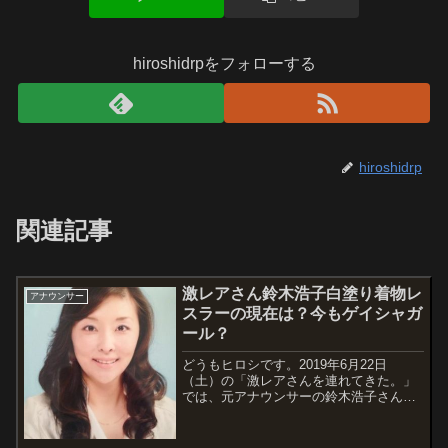
hiroshidrpをフォローする
hiroshidrp
関連記事
激レアさん鈴木浩子白塗り着物レ
アナウンサー
スラーの現在は？今もゲイシャガ
ール？
どうもヒロシです。2019年6月22日
（土）の「激レアさんを連れてきた。」
では、元アナウンサーの鈴木浩子さんが
激レアさんという事です。何が激レアな
のかというと、【ニュースキャスターだ
ったのに、破天荒な夫のせいで白塗り着