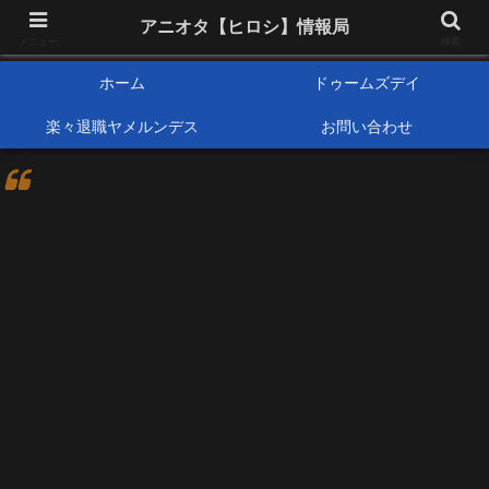
アニメオタクで元サラリーマンの独自な目線から、おすすめなどの紹介や気に
アニオタ【ヒロシ】情報局
なる事の調査などをします。
メニュー
検索
ホーム
ドゥームズデイ
楽々退職ヤメルンデス
お問い合わせ