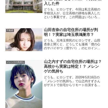
入した件
どうも、ヒロシです。今回は私立高校の
学校法人が、公立高校の跡地を購入した
という事案です。この問題はいろいろと
不思議な部分と、私の地元であるという
事で、記事にしてみました。本庄市の高
校について基本情報【本庄市関連記事】
山田杏奈の自宅住所の場所が判
不動産
↓↓↓埼玉県立本庄北高等学校(既に廃校)場
明！？実家は埼玉県鴻巣市？
所...
どうも、元埼玉県民のヒロシです。山田
杏奈と聞くと、どうしても漫画「僕の心
のヤバイやつ（僕ヤバ）」のヒロインが
出てきてしまうんです。しかし今回は、
今「新・信長公記〜クラスメイトは戦国
武将〜」にも出演中、人気上昇中の女優
山之内すずの自宅住所の場所は？
メレンゲの気持ち
「山田杏奈」さんについてです。2022年9
高校から実家は特定！？ メレン
月...
ゲの気持ち
どうも、ヒロシです。2020年5月16日の
「メレンゲの気持ち」で山之内すずさん
がゲストで自宅からリモート出演するよ
うです。元々実家がどこだったかという
のも気になりますが、上京した現在はど
こに住んでいるのか、プロフィールなど
と一緒にまとめました。番組情報「メレ
ン...