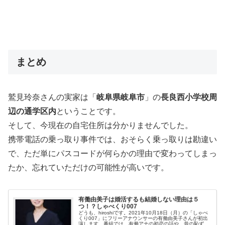
まとめ
鷲見玲奈さんの実家は「
岐阜県岐阜市
」の
長良西小学校周
辺の通学区内
ということです。
そして、今現在の自宅住所は分かりませんでした。
携帯電話の乗っ取り事件では、おそらく乗っ取りは勘違い
で、ただ単にパスコードが何らかの理由で変わってしまっ
たか、忘れていただけの可能性が高いです。
有働由美子は婚活するも結婚しない理由は５
つ！？しゃべくり007
どうも、hiroshiです。2021年10月18日（月）の「しゃべ
くり007」にフリーアナウンサーの有働由美子さんが初出
演します。番組では、有働アナの初恋の話や、昔の恥ずか