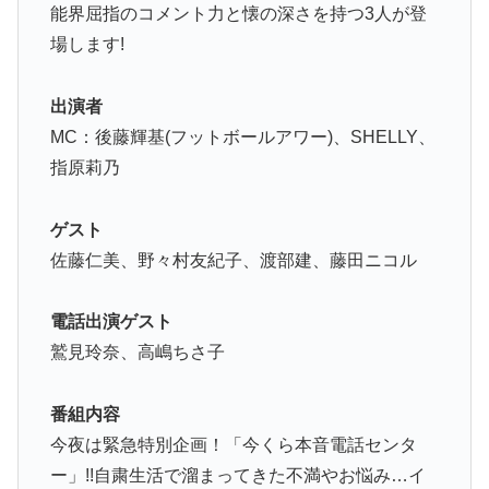
能界屈指のコメント力と懐の深さを持つ3人が登
場します!
出演者
MC：後藤輝基(フットボールアワー)、SHELLY、
指原莉乃
ゲスト
佐藤仁美、野々村友紀子、渡部建、藤田ニコル
電話出演ゲスト
鷲見玲奈、高嶋ちさ子
番組内容
今夜は緊急特別企画！「今くら本音電話センタ
ー」!!自粛生活で溜まってきた不満やお悩み…イ