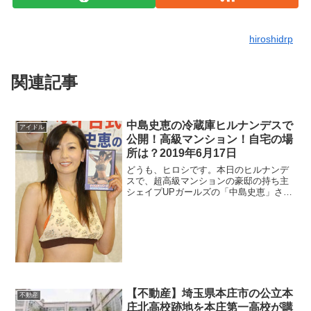
hiroshidrp
関連記事
中島史恵の冷蔵庫ヒルナンデスで
アイドル
公開！高級マンション！自宅の場
所は？2019年6月17日
どうも、ヒロシです。本日のヒルナンデ
スで、超高級マンションの豪邸の持ち主
シェイプUPガールズの「中島史恵」さん
の冷蔵庫が公開されました。中島史恵さ
んがどんな人なのか気になったので少し
調査しました。冷蔵庫の中も気になりま
すが、高級マンションの豪邸も気になり
ますよ...
【不動産】埼玉県本庄市の公立本
不動産
庄北高校跡地を本庄第一高校が購