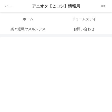
アニメオタクで元サラリーマンの独自な目線から、おすすめなどの紹介や気に
アニオタ【ヒロシ】情報局
メニュー
検索
なる事の調査などをします。
ホーム
ドゥームズデイ
楽々退職ヤメルンデス
お問い合わせ