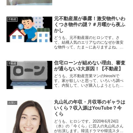
元不動産屋が暴露！激安物件いわ
不動産
くつき物件の謎？＃月曜から夜ふ
かし
どうも、元不動産屋のヒロシです。さ
て、結構人気のエリアなのになぜか激安
な物件って、たま～にありますよね。激
安になる理由はいくつかあるんですが、
それを今回ご紹介します。丁度、マツ
コ・デラックスさんの番組でいわくつき
住宅ローンが組めない理由、審査
不動産
物件などを扱うようなのですが、それと
が通らない3大原因！【不動産】
は別に、テレ...
どうも、元不動産営業マンのhiroshiで
す。家が欲しいと思って、いろいろ調べ
て、内覧して、いざ購入しようとしたと
きに、住宅ローンの審査が通らなくて購
入を断念、なんて悲劇を何度も見てきま
した。住宅ローンを組めなかったら、家
丸山礼の年収・月収等のギャラは
お笑い
は購入できないどころか、実は家族との
いくら？収入源はYouTube？今
不...
くら
どうも、ヒロシです。2020年6月24日
（水）の「今くら」に芸人の丸山礼さん
が出演します。韓流ドラマや韓流スター