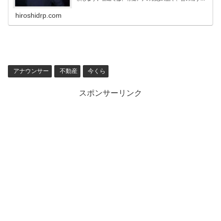
しい写真などが紹介されるようです。有働アナと言えば、
婚活や結婚の話題もありましたが、既に婚活終了宣言まで
hiroshidrp.com
しているようで、結婚はあ...
アナウンサー
不動産
今くら
スポンサーリンク