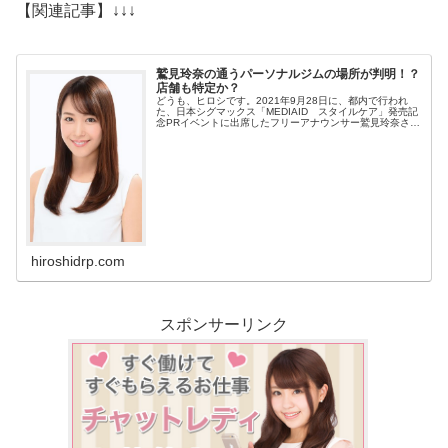
【関連記事】↓↓↓
鷲見玲奈の通うパーソナルジムの場所が判明！？
店舗も特定か？
どうも、ヒロシです。2021年9月28日に、都内で行われ
た、日本シグマックス「MEDIAID スタイルケア」発売記
念PRイベントに出席したフリーアナウンサー鷲見玲奈さん
（31）が、“美姿勢”の秘訣（ひけつ）を明かした。その中
で、5年前からやっているという筋トレについての話があ
ったそうです。どうやらパ...
hiroshidrp.com
スポンサーリンク