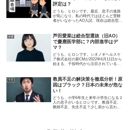
評定は？
どうも、ヒロシです。最近、息子の進路
が気になり、私の時代ではほとんど受験
者がいなかったAO入試、現在は総合型選
抜入試について気になり、評定とか資
格、出願・小論文・面接対策など、塾選
びといろいろと調査してみましたシリー
芦田愛菜は総合型選抜（旧AO）
女優
ズです。今回は特に、どのくらいの評定
で慶應医学部に？内部進学はデ
があれば...
マ？
どうも、ヒロシです。シオノギヘルスケ
ア株式会社の新CMが2022年6月11日から
始まる、子役時代から注目されている女
優の芦田愛菜さんに、4月か5月でしょう
か、慶應義塾大学医学部の内部進学が内
定しているとの噂？デマ？が出ていま
教員不足の解決策を徹底分析！原
学習
す。現在、芦田愛菜さんは女優業をこ
因はブラック？日本の未来が危な
な...
い！
どうも、小学6年生と来年小学生になる２
人の息子がいるヒロシです。教員不足、
教師不足、先生不足？少し前から言われ
ていますが、これって原因は何でしょう
か？原因はいろいろあるようですが、こ
れって解決しておかないと後々日本は大
変なことになるかもしれないのです。と