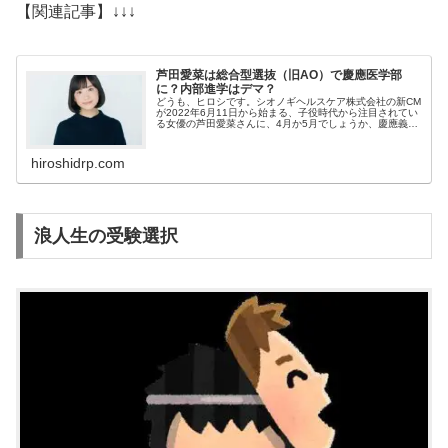
【関連記事】↓↓↓
芦田愛菜は総合型選抜（旧AO）で慶應医学部
に？内部進学はデマ？
どうも、ヒロシです。シオノギヘルスケア株式会社の新CM
が2022年6月11日から始まる、子役時代から注目されてい
る女優の芦田愛菜さんに、4月か5月でしょうか、慶應義塾
大学医学部の内部進学が内定しているとの噂？デマ？が出
ています。現在、芦田愛菜さんは女優業をこなしながら、
超有名進学校の慶應義塾女子高等...
hiroshidrp.com
浪人生の受験選択