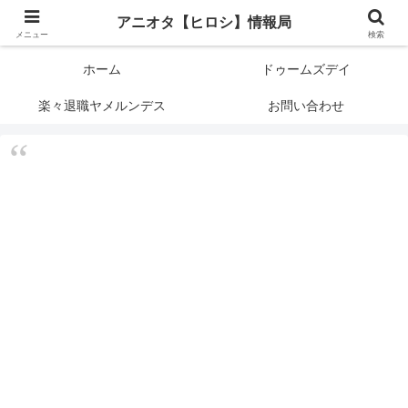
アニメオタクで元サラリーマンの独自な目線から、おすすめなどの紹介や気に
アニオタ【ヒロシ】情報局
なる事の調査などをします。
メニュー
検索
ホーム
ドゥームズデイ
楽々退職ヤメルンデス
お問い合わせ