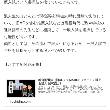
薦入試という選択肢を捨てているからです。
浪人生のほとんどは現役高校3年生の時に受験で失敗して
いて、旧AOを含む推薦入試などは現役時代に塾や学校の
進路指導の先生などに相談して、一般入試を選択している
可能性が高いです。
傾向としては、その流れで浪人生になるため、一般入試で
合格を目指そうとする浪人生が多いです。
【おすすめ関連記事】
総合型選抜（旧AO）でMARCH（マーチ）以上
も狙える評定は？
どうも、ヒロシです。最近、息子の進路が気になり、私の
時代ではほとんど受験者がいなかったAO入試、現在は総合
型選抜入試について気になり、評定とか資格、出願・小論
文・面接対策など、塾選びといろいろと調査してみました
シリーズです。今回は特に、どのくらいの評定があれば、
MARCH（マーチ）やGMARCH（ジ...
hiroshidrp.com