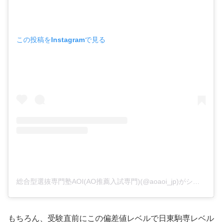
この投稿をInstagramで見る
総合型選抜専門塾AOI(AO推薦入試専門)(@aoaoi_jp)がシェアした投稿
もちろん、受験直前にこの偏差値レベルで日東駒専レベル