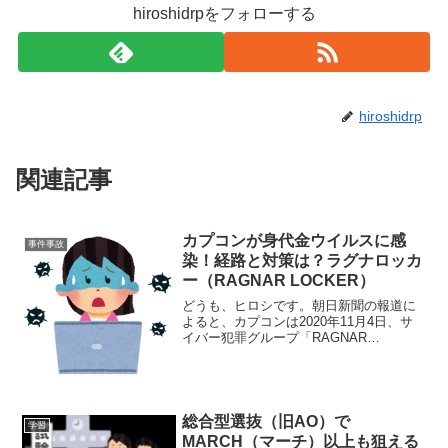
hiroshidrpをフォローする
hiroshidrp
関連記事
カプコンが身代金ウイルスに感
事件事故
染！経路と対策は？ラグナロッカ
ー（RAGNAR LOCKER）
どうも、ヒロシです。朝日新聞の報道に
よると、カプコンは2020年11月4日、サ
イバー犯罪グループ「RAGNAR
LOCKER（ラグナロッカー）」による不
正アクセスのシステム障害が原因で、2日
未明以降に社内ネットワークを一時停止
させたと公表していました。これ、見...
総合型選抜（旧AO）で
学習
MARCH（マーチ）以上も狙える