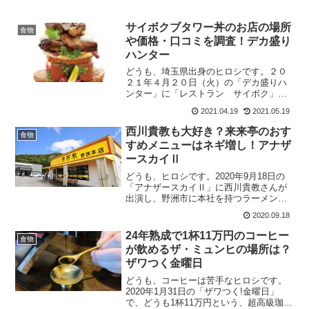
サイボクブタワー丼のお店の場所
食物
や価格・口コミを調査！デカ盛り
ハンター
どうも、埼玉県出身のヒロシです。２０
２１年４月２０日（火）の「デカ盛りハ
ンター」に「レストラン サイボク」さ
んの作るデカ盛りメニュー（サイボクブ
2021.04.19
2021.05.19
タワー丼）が登場するようなので、元埼
玉県民としては見逃せないと思い調査し
西川貴教も大好き？来来亭のおす
食物
ました。挑戦するのは、どうやらMAX鈴
すめメニューはネギ増し！アナザ
木さんのようですが、果たし
ースカイⅡ
て・・・・・・。そん...
どうも、ヒロシです。2020年9月18日の
「アナザースカイⅡ」に西川貴教さんが
出演し、野洲市に本社を持つラーメン店
「来来亭」が紹介されます。そんな来来
2020.09.18
亭さんのラーメンが気になり、この来来
亭の住所やメニューなどが気になったの
24年熟成で1杯11万円のコーヒー
食物
で、情報をまとめました。ただ、私が三
が飲めるザ・ミュンヒの場所は？
重県に住んでいた頃によく利用していた
ザワつく金曜日
ラーメ...
どうも、コーヒーは苦手なヒロシです。
2020年1月31日の「ザワつく!金曜日」
で、どうも1杯11万円という、超高級珈琲