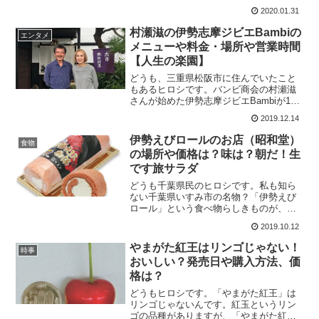
が紹介されるようで、気になって調べて
2020.01.31
みました。ついでに、営業時間などもま
とめてみました。私はコーヒーが好きで
村瀬滋の伊勢志摩ジビエBambiの
エンタメ
はないので、普通に生活していて、果た
メニューや料金・場所や営業時間
して1杯11万円というコーヒーが必要に...
【人生の楽園】
どうも、三重県松阪市に住んでいたこと
もあるヒロシです。バンビ商会の村瀬滋
さんが始めた伊勢志摩ジビエBambiが12
月14日の人生の楽園で紹介されました。
2019.12.14
少しそのジビエ料理が気になったので、
場所やアクセス方法など、調べてみまし
伊勢えびロールのお店（昭和堂）
食物
た。私も、松阪に住んでいたころは伊勢
の場所や価格は？味は？朝だ！生
神宮のおかげ横丁などは食べ歩きもしま
です旅サラダ
した...
どうも千葉県民のヒロシです。私も知ら
ない千葉県いすみ市の名物？「伊勢えび
ロール」という食べ物らしきものが、
「朝だ！生です旅サラダ」という番組で
2019.10.12
紹介されるという事で、調べてみまし
た。放送は2019年10月12日の8時00分～9
やまがた紅王はリンゴじゃない！
時事
時30分です。その中でも「陸斗が行く!日
おいしい？発売日や購入方法、価
本縦断コレうまの旅」のコーナーで紹
格は？
介...
どうもヒロシです。「やまがた紅王」は
リンゴじゃないんです。紅玉というリン
ゴの品種がありますが、「やまがた紅