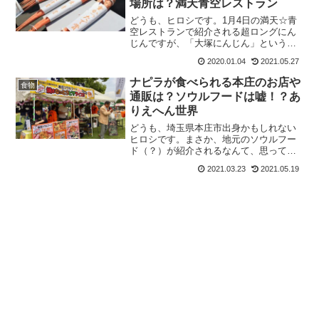
場所は？満天青空レストラン
ーズ１㎏」...
どうも、ヒロシです。1月4日の満天☆青
空レストランで紹介される超ロングにん
じんですが、「大塚にんじん」というそ
うです。サツマイモ並みの甘みやホクホ
2020.01.04
2021.05.27
ク感があるというこの「大塚にんじん」
を私は単純にスーパーで見たことがあり
ナピラが食べられる本庄のお店や
食物
ません。ということで、値段やどこで購
通販は？ソウルフードは嘘！？あ
入できるのか、「大塚にんじん」を使っ
りえへん世界
た料理を扱...
どうも、埼玉県本庄市出身かもしれない
ヒロシです。まさか、地元のソウルフー
ド（？）が紹介されるなんて、思っても
みなかったです。しかし、知らなかっ
2021.03.23
2021.05.19
た。ナピラ「何それ？」って感じです。
ということで、今回は地元、埼玉県本庄
市に40年間から存在するといわれる「ナ
ピラ」の食べられるお店や通販（お取り
寄せ）を調査...