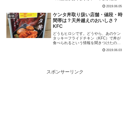
王」はサクランボの新種なんだそうで
2019.06.05
す。発表によると「やまがた紅王」の大
きさは500円玉よりも少し大きいくらいの
ケンタ丼取り扱い店舗・値段・時
食物
直径です。サクランボにしては大きい方
間帯は？天丼越えのおいしさ？
ですよね。でも、サクランボとリンゴっ
KFC
て大きさが違...
どうもヒロシです。どうやら、あのケン
タッキーフライドチキン（KFC）で丼が
食べられるという情報を聞きつけたの
で、どこで、いくらで、いつ食べられる
2019.06.03
のか調査しました。名前は「ケンタ丼」
です。激レアメニューらしく、日本で食
べられるのは7店舗だけという事なので
す。東日本ではわずか3店舗のみという事
なので、限...
スポンサーリンク