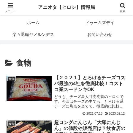
アニメオタクで元サラリーマンの独自な目線から、おすすめなどの紹介や気に
アニオタ【ヒロシ】情報局
なる事の調査などをします。
メニュー
検索
ホーム
ドゥームズデイ
楽々退職ヤメルンデス
お問い合わせ
食物
【２０２１】とろけるチーズコス
食物
パ最強の4社を徹底比較！コスト
コ業スードンキOK
どうも、チーズ星人甘党党首のヒロシで
す。今回はチーズの中でも、とろける系
チーズに焦点を当てて、徹底的に比較を
していきます。比較する対象店舗は激安
2021.07.13
2023.02.12
と言われる「業務スーパー」
「Costco（コストコ）」「ドンキホー
超ロングにんじん「大塚にんじ
食物
テ」「OKストア」の4社です。（最終更
ん」の値段や販売店は？飲食店の
新2021年9月）対象商品は「とろける系チ