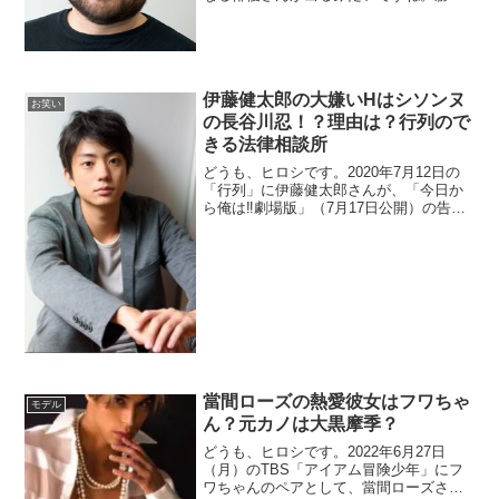
さんと言いう俳優さんです。番組紹介で
はイケメンデブ俳優という肩書のようで
す。が、が、イケメン？というには語弊
があるような（"＾ω＾）・・・。まあ、
あんま...
伊藤健太郎の大嫌いHはシソンヌ
お笑い
の長谷川忍！？理由は？行列ので
きる法律相談所
どうも、ヒロシです。2020年7月12日の
「行列」に伊藤健太郎さんが、「今日か
ら俺は‼劇場版」（7月17日公開）の告知
で出演します。番組の中では、大嫌いな
イニシャル「H」の人が登場するというこ
とで、誰なのか気になっています。滝沢
カレンさんも嫌いだとか？イニシャ...
當間ローズの熱愛彼女はフワちゃ
モデル
ん？元カノは大黒摩季？
どうも、ヒロシです。2022年6月27日
（月）のTBS「アイアム冒険少年」にフ
ワちゃんのペアとして、當間ローズさん