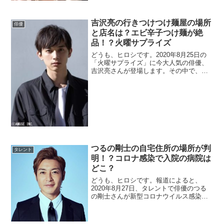
が出演しました。フワローズとして、脱
出島に挑戦していましたが、まるで熱愛
カップルのようだということで、當間ロ
吉沢亮の行きつけつけ麺屋の場所
俳優
ーズさんの現在の彼女や、歴代彼女（女
と店名は？エビ辛子つけ麺が絶
性...
品！？火曜サプライズ
どうも、ヒロシです。2020年8月25日の
「火曜サプライズ」に今大人気の俳優、
吉沢亮さんが登場します。その中で、吉
沢亮さんが通う行きつけのつけ麺屋さん
が紹介されるようです。私もラーメンや
油そばなどは大好きなので、その吉沢亮
さん行きつけのお店は気になるところで
す...
つるの剛士の自宅住所の場所が判
タレント
明！？コロナ感染で入院の病院は
どこ？
どうも、ヒロシです。報道によると、
2020年8月27日、タレントで俳優のつる
の剛士さんが新型コロナウイルス感染
（COVID-19）のPCR検査で陽性が確認さ
れ、入院しました。最近、有名人の感染
が広がっている中で、家族も多いつるの