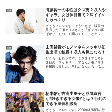
剛士さんがどこの病院に入院したの...
滝藤賢一の本性はクズ男？収入や
俳優
ギャラ、女は体目当て？深イイ×
しゃべくり
どうもヒロシです。そういえば、以前の
共演した広瀬アリスさんが「ギャラの事
ばかり、しつこく聞いてくる」とキレて
いたことを思い出しました。日テレ系の
「行列」に出演した時ですね。私も記事
にしていたので、覚えています。↓↓↓そう
山田裕貴がモノマネをスッキリ初
俳優
そう、大物俳優Tです。この時の行列で
生出演で披露！収入も気になる！
も、...
どうも、ヒロシです。２０２１年１０月
２日の「スッキリ！」でなんとモノマネ
を披露しました。それがなんとも、似て
いるのか似ていないのかよく分からない
感じのモノマネで、どうなんでしょうか
ねｗそして、NHKの朝ドラ「なつぞら」
で広瀬すずさんとも共演し、志尊淳さん
とも仲...
柄本佑が吉高由里子と浮気宣言
俳優
か⁈好きすぎる女優Yとは？行列の
できる法律相談所
どうも、ヒロシです。2020年3月8日の行