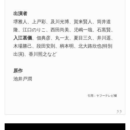
出演者
堺雅人、上戸彩、及川光博、賀来賢人、筒井道
隆、江口のりこ、西田尚美、児嶋一哉、石黒賢、
入江甚儀
、佃典彦、丸一太、夏目三久、井川遥、
木場勝己、段田安則、柄本明、北大路欣也(特別
出演)、香川照之など
原作
池井戸潤
引用：ヤフーテレビ欄