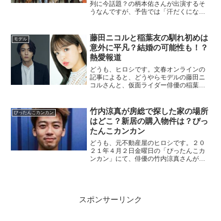
列に今話題？の柄本佑さんが出演するそ
うなんですが、予告では「汗だくになる
ほど好きすぎる女優Y」がいるとのことを
告白するようなんです。けしからんです
ね、柄本佑さんは！安藤サクラさんとい
藤田ニコルと稲葉友の馴れ初めは
モデル
う奥さんがいるにもかかわらず、浮気
意外に平凡？結婚の可能性も！？
な...
熱愛報道
どうも、ヒロシです。文春オンラインの
記事によると、どうやらモデルの藤田ニ
コルさんと、仮面ライダー俳優の稲葉友
さんに熱愛疑惑があるようです。この記
事では、その報道の内容と双方の事務所
の対応なども気になりますが、それぞれ
竹内涼真が房総で探した家の場所
ぴったんこカンカン
のプロフィールや馴れ初め、その後の可
はどこ？新居の購入物件は？ぴっ
能性につ...
たんこカンカン
どうも、元不動産屋のヒロシです。２０
２１年４月２日金曜日の「ぴったんこカ
ンカン」にて、俳優の竹内涼真さんがガ
チで千葉房総で家探しをするようです。
交際続行中との噂の三吉彩花さんも新居
探しをしているとか、していないとかで
ネットニュースなっていましたね。確
か、２月に...
スポンサーリンク