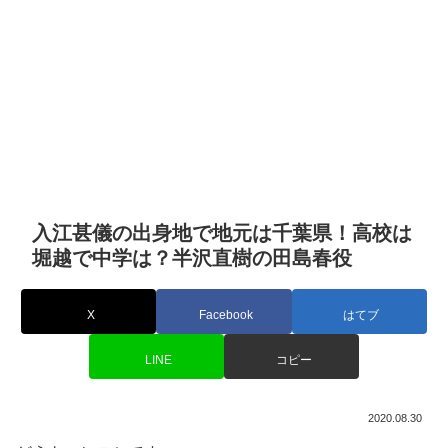
入江甚儀の出身地で地元は千葉県！高校は
堀越で中学は？半沢直樹の田島春役
X
Facebook
はてブ
LINE
コピー
2020.08.30