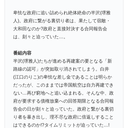
卑怯な政府に追い詰められ絶体絶命の半沢(堺雅
人)。政府に繋がる裏切り者は、果たして宿敵・
大和田なのか?政府と直接対決する合同報告会
は、刻々と迫っていた…。
番組内容
半沢(堺雅人)たちが進める再建案の要となる「新
路線の認可」が突如取り消されてしまう。白井
(江口のりこ)の卑怯な差し金であることは明らか
だったが、このままでは帝国航空は自力再建でき
ない…再び窮地へと追い込まれる。そんな中、政
府が要求する債権放棄への回答期限となる合同報
告会の日が刻々と迫っていた。政府と繋がる裏切
り者を暴き出し、理不尽な政府に倍返しすること
はできるのか!?タイムリミットが迫っていた…!