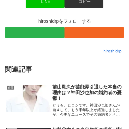
LINE
コピー
hiroshidrpをフォローする
hiroshidrp
関連記事
前山剛久が芸能界引退した本当の
俳優
理由は？神田沙也加の婚約者の憂
鬱！
どうも、ヒロシです。神田沙也加さんが
自４して、もう半年以上が経過しました
が、今更なニュースでその婚約者とされ
ていた前山剛久さんが芸能界を引退した
という報道が2022年6月30日にありまし
た。事務所発表によると、6月30日付で引