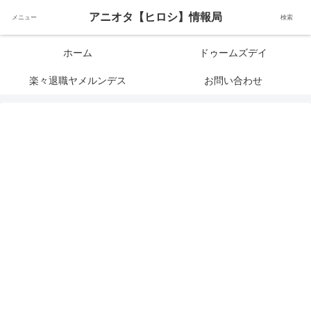
アニメオタクで元サラリーマンの独自な目線から、おすすめなどの紹介や気に
アニオタ【ヒロシ】情報局
メニュー
検索
なる事の調査などをします。
ホーム
ドゥームズデイ
楽々退職ヤメルンデス
お問い合わせ