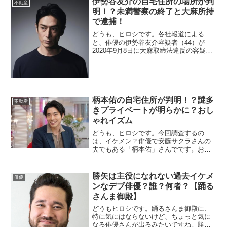
伊勢谷友介の自宅住所の場所が判
不動産
退ということです。このニュースで気...
明！？未満警察の終了と大麻所持
で逮捕！
どうも、ヒロシです。各社報道による
と、俳優の伊勢谷友介容疑者（44）が
2020年9月8日に大麻取締法違反の容疑で
逮捕されたことが分かりました。詳しい
ことは分かっていませんが、メディアが
集まっているのは湾岸警察署のようで
す。逮捕となれば、気になるのはつい最
近終わ...
柄本佑の自宅住所が判明！？謎多
不動産
きプライベートが明らかに？おし
ゃれイズム
どうも、ヒロシです。今回調査するの
は、イケメン？俳優で安藤サクラさんの
夫でもある「柄本佑」さんでです。おし
ゃれイズムに初出演するようで、くりー
むしちゅー上田さんに根掘り葉掘りいろ
いろなことを聞かれるようです。そんな
勝矢は主役になれない過去イケメ
俳優
中で、柄本佑さんの自宅にあるものが紹
ンなデブ俳優？誰？何者？【踊る
介されるよ...
さんま御殿】
どうもヒロシです。踊るさんま御殿に、
特に気にはならないけど、ちょっと気に
なる俳優さんが出るみたいですね。勝矢