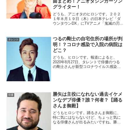
曲まとめ！アニオタシンガーソン
グライター！
どうも、アニオタのヒロシです。２０２
１年８月１９日（木）の日本テレビ「ダ
ウンタウンDX」にTVアニメ「鬼滅の刃」
の主題歌「紅蓮華」を作詞作曲した草野
華余子さんが出演するようです。普段の
生活や、驚きの印税額を紹介するようで
つるの剛士の自宅住所の場所が判
タレント
すが、実際のところシンガーソングライ
明！？コロナ感染で入院の病院は
ター...
どこ？
どうも、ヒロシです。報道によると、
2020年8月27日、タレントで俳優のつる
の剛士さんが新型コロナウイルス感染
（COVID-19）のPCR検査で陽性が確認さ
れ、入院しました。最近、有名人の感染
が広がっている中で、家族も多いつるの
剛士さんがどこの病院に入院したの...
勝矢は主役になれない過去イケメ
俳優
ンなデブ俳優？誰？何者？【踊る
さんま御殿】
どうもヒロシです。踊るさんま御殿に、
特に気にはならないけど、ちょっと気に
なる俳優さんが出るみたいですね。勝矢
さんと言いう俳優さんです。番組紹介で