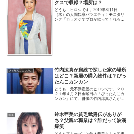
クスで収録？場所は？
どうも、ヒロシです。2019年8月1日
（木）の人間観察バラエティ！モニタリ
ング「カラオケでプロが歌ってくれるサ
ービス」シリーズに新世紀エヴァンゲリ
オンの主題歌「残酷な天使のテーゼ」が
参戦！という事は、当然歌うのは、高橋
洋子さんのはずですが・・・。対決する
のはお...
竹内涼真が房総で探した家の場所
ぴったんこカンカン
はどこ？新居の購入物件は？ぴっ
たんこカンカン
どうも、元不動産屋のヒロシです。２０
２１年４月２日金曜日の「ぴったんこカ
ンカン」にて、俳優の竹内涼真さんがガ
チで千葉房総で家探しをするようです。
交際続行中との噂の三吉彩花さんも新居
探しをしているとか、していないとかで
鈴木亜美の貧乏武勇伝がありが
歌手
ネットニュースなっていましたね。確
ち？父親の職業は？誰だって波瀾
か、２月に...
爆笑
どうもアミーゴこと鈴木亜美さんと同級