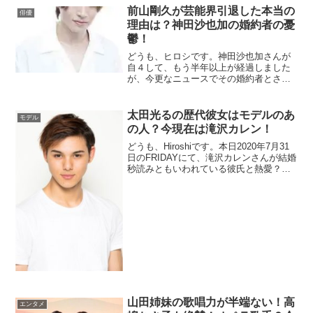
前山剛久が芸能界引退した本当の
俳優
理由は？神田沙也加の婚約者の憂
鬱！
どうも、ヒロシです。神田沙也加さんが
自４して、もう半年以上が経過しました
が、今更なニュースでその婚約者とされ
ていた前山剛久さんが芸能界を引退した
という報道が2022年6月30日にありまし
た。事務所発表によると、6月30日付で引
太田光るの歴代彼女はモデルのあ
モデル
退ということです。このニュースで気...
の人？今現在は滝沢カレン！
どうも、Hiroshiです。本日2020年7月31
日のFRIDAYにて、滝沢カレンさんが結婚
秒読みともいわれている彼氏と熱愛？が
発覚した記事が掲載されました。滝沢カ
レンさんの続報はこちら↓↓↓現在、結構バ
ラエティ番組に引っ張りだこの滝沢カレ
ンさんだけに注目度は...
山田姉妹の歌唱力が半端ない！高
エンタメ