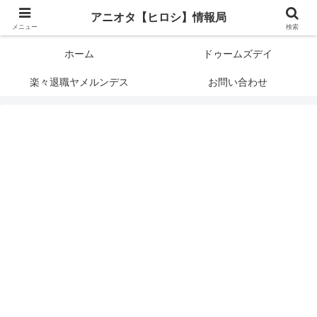
アニメオタクで元サラリーマンの独自な目線から、おすすめなどの紹介や気に
アニオタ【ヒロシ】情報局
なる事の調査などをします。
メニュー
検索
ホーム
ドゥームズデイ
楽々退職ヤメルンデス
お問い合わせ