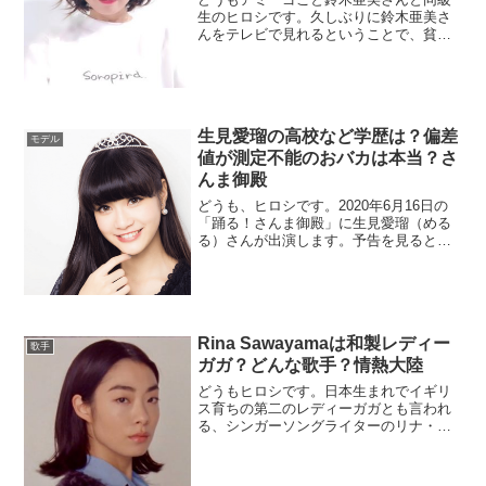
生のヒロシです。久しぶりに鈴木亜美さ
んをテレビで見れるということで、貧乏
武勇伝について調べてみました。鈴木亜
美についてあのオーディション番組
「ASAYAN」一世を風靡したアミーゴで
すが、デビュー前は父親の５回の転職か
ら極貧生...
生見愛瑠の高校など学歴は？偏差
モデル
値が測定不能のおバカは本当？さ
んま御殿
どうも、ヒロシです。2020年6月16日の
「踊る！さんま御殿」に生見愛瑠（める
る）さんが出演します。予告を見ると何
やら「インテリ軍団VSおバカ芸能人」と
いう構図なのですが、もちろんめるるさ
んはおバカ側みたいです。衝撃のおバカ
ぶりですが、そんなめるるさんでも入
れ...
Rina Sawayamaは和製レディー
歌手
ガガ？どんな歌手？情熱大陸
どうもヒロシです。日本生まれでイギリ
ス育ちの第二のレディーガガとも言われ
る、シンガーソングライターのリナ・サ
ワヤマ（Rina Sawayama）さんが情熱大
陸に出演するとの事で、気になったので
何者なのか調べてみました。どうやら、