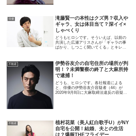
和製レディーガガと言われているら...
滝藤賢一の本性はクズ男？収入や
俳優
ギャラ、女は体目当て？深イイ×
しゃべくり
どうもヒロシです。そういえば、以前の
共演した広瀬アリスさんが「ギャラの事
ばかり、しつこく聞いてくる」とキレて
いたことを思い出しました。日テレ系の
「行列」に出演した時ですね。私も記事
にしていたので、覚えています。↓↓↓そう
伊勢谷友介の自宅住所の場所が判
不動産
そう、大物俳優Tです。この時の行列で
明！？未満警察の終了と大麻所持
も、...
で逮捕！
どうも、ヒロシです。各社報道による
と、俳優の伊勢谷友介容疑者（44）が
2020年9月8日に大麻取締法違反の容疑で
逮捕されたことが分かりました。詳しい
ことは分かっていませんが、メディアが
集まっているのは湾岸警察署のようで
す。逮捕となれば、気になるのはつい最
近終わ...
植村花菜（美人紅白歌手U）がNY
不動産
自宅を公開！結婚、夫との生活
は？爆報THEフライデー