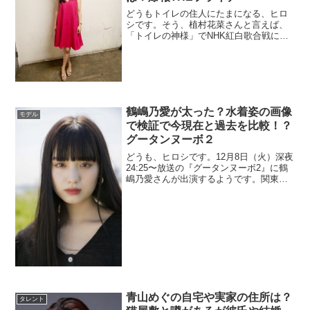
どうもトイレの住人にたまになる、ヒロ
シです。そう、植村花菜さんと言えば、
「トイレの神様」でNHK紅白歌合戦にも
出場経験のあるシンガーソングライター
です｡今は改名して、「Ka-Na」（カナ）
としているようです。私を含めアニオタ
には、他の楽曲はあまり知らない人が
多...
鶴嶋乃愛が太った？水着姿の画像
モデル
で検証で今現在と過去を比較！？
グータンヌーボ２
どうも、ヒロシです。12月8日（火）深夜
24:25〜放送の『グータンヌーボ2』に鶴
嶋乃愛さんが出演するようです。関東圏
では放送がありませんが、関西圏といく
つかの地域では放送されます。また、仮
面ライダーゼロワンのテレビシリーズは
２０２０年８月に終了しましたが、劇...
青山めぐの自宅や実家の住所は？
タレント