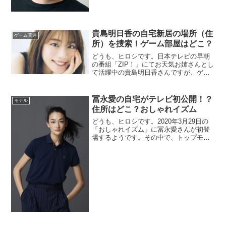
はイケメンデブ俳優という肩書のようで
す。が、が、イケメン？というには語弊
があるような（"＾ω＾）・・・。まあ、
あんま...
貴島明日香の自宅新居の場所（住
ゲーム関連
所）を捜索！ゲーム部屋はどこ？
どうも、ヒロシです。日本テレビの早朝
の番組「ZIP！」にてお天気お姉さんとし
て活躍中の貴島明日香さんですが、ゲー
ム部屋がガチなんだそうです。そこで、
去年（2021年）の7月くらいに新居へ引っ
越したという、その新居がどこにあるの
冨永愛の自宅がテレビ初公開！？
モデル
かというのが気になり、捜索しました...
住所はどこ？おしゃれイズム
どうも、ヒロシです。2020年3月29日の
「おしゃれイズム」に冨永愛さんが初登
場するようです。その中で、トップモデ
ルでもある冨永さんの食事法や入浴法、
自宅コレクション等が公開されるようで
す。この記事では、冨永愛さんのプロフ
ィールや自宅住所などの情報をまとめま
し...