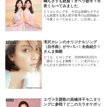
嶋ちさ子も絶賛！オペラ歌手？今
夜くらべてみました
どうもヒロシです。今日は高嶋ちさ子さ
んも絶賛する美人双子歌手の山田姉妹が
「今夜くらべてみました」に出演しま
す。プロフィールなど経歴や彼氏、大
学・高校など気になるところを調べまし
た。山田姉妹はソプラノデュオとして活
躍しているようです。ミス鎌倉や金八先
生等の出演経...
滝沢カレンのオリジナルソング
タレント
（自作曲）がヤバい！全曲紹介！
さんま御殿
どうも、ヒロシです。2020年6月2日の
「踊る！さんま御殿！！」に滝川カレン
さんがまた自作のオリジナルソングを披
露するようです。かなり衝撃的な即興ソ
ングでもあるので、とにかくヤバいで
す。番組予告では「形の概念」という歌
を披露していましたが、新曲もあるので
しょう...
エヴァ主題歌の高橋洋子モニタリ
アニメ
ングに参戦？どこのカラオケボッ