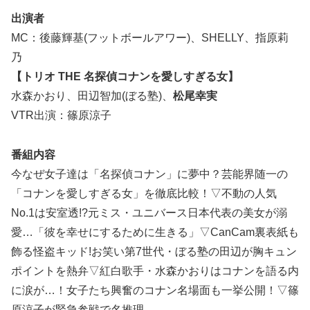
出演者
MC：後藤輝基(フットボールアワー)、SHELLY、指原莉
乃
【トリオ THE 名探偵コナンを愛しすぎる女】
水森かおり、田辺智加(ぼる塾)、
松尾幸実
VTR出演：篠原涼子
番組内容
今なぜ女子達は「名探偵コナン」に夢中？芸能界随一の
「コナンを愛しすぎる女」を徹底比較！▽不動の人気
No.1は安室透!?元ミス・ユニバース日本代表の美女が溺
愛…「彼を幸せにするために生きる」▽CanCam裏表紙も
飾る怪盗キッド!お笑い第7世代・ぼる塾の田辺が胸キュン
ポイントを熱弁▽紅白歌手・水森かおりはコナンを語る内
に涙が…！女子たち興奮のコナン名場面も一挙公開！▽篠
原涼子が緊急参戦で名推理