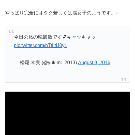
やっぱり完全にオタク若しくは腐女子のようです。↓
今日の私の晩御飯です💕キャッキャッ
pic.twitter.com/nTtiltU0yL
— 松尾 幸実 (@yukimi_2013)
August 9, 2016