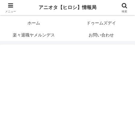
アニメオタクで元サラリーマンの独自な目線から、おすすめなどの紹介や気に
アニオタ【ヒロシ】情報局
なる事の調査などをします。
メニュー
検索
ホーム
ドゥームズデイ
楽々退職ヤメルンデス
お問い合わせ