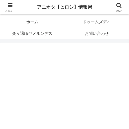
アニメオタクで元サラリーマンの独自な目線から、おすすめなどの紹介や気に
アニオタ【ヒロシ】情報局
なる事の調査などをします。
メニュー
検索
ホーム
ドゥームズデイ
楽々退職ヤメルンデス
お問い合わせ