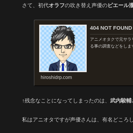
さて、初代
オラフ
の吹き替え声優の
ピエール
404 NOT FO
アニメオタクで元サラ
る事の調査などをしま
hiroshidrp.com
↑残念なことになってしまったのは、
武内駿輔
私はアニオタですが声優さんは、有名どころ