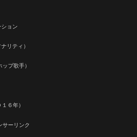
ーション
ソナリティ）
ップホップ歌手）
０１６年）
ンサーリンク