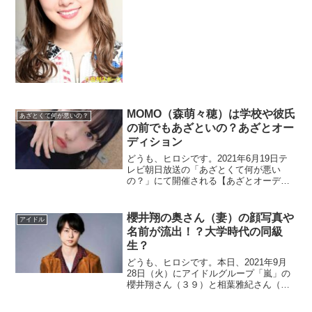
発表しました。年齢的には27歳なので、
多分ファンの皆さんもそろそろだろうと
覚悟はしていたのだと思います。そ...
MOMO（森萌々穂）は学校や彼氏
あざとくて何が悪いの？
の前でもあざといの？あざとオー
ディション
どうも、ヒロシです。2021年6月19日テ
レビ朝日放送の「あざとくて何が悪い
の？」にて開催される【あざとオーディ
ション】第１回出場の@onefiveのMOMO
さんについて、プロフィールやあざとさ
などをまとめました。また、番組企画の
櫻井翔の奥さん（妻）の顔写真や
アイドル
個人的感想や意見なども紹介しま...
名前が流出！？大学時代の同級
生？
どうも、ヒロシです。本日、2021年9月
28日（火）にアイドルグループ「嵐」の
櫻井翔さん（３９）と相葉雅紀さん（３
８）が、それぞれ一般女性と結婚したこ
とをジャニーズ事務所を通じて発表しま