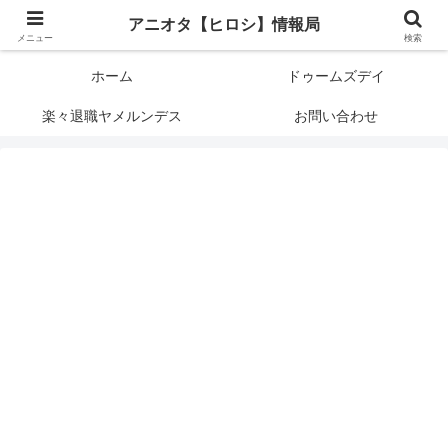
アニメオタクで元サラリーマンの独自な目線から、おすすめなどの紹介や気に
アニオタ【ヒロシ】情報局
なる事の調査などをします。
メニュー
検索
ホーム
ドゥームズデイ
楽々退職ヤメルンデス
お問い合わせ