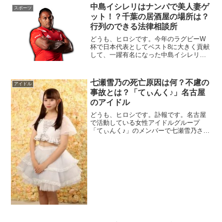
した。一瞬、櫻井君と相葉君が結婚した
中島イシレリはナンパで美人妻ゲ
スポーツ
のかと思いましたが、違いますよ！相手
ット！？千葉の居酒屋の場所は？
は...
行列のできる法律相談所
どうも、ヒロシです。今年のラグビーW
杯で日本代表としてベスト8に大きく貢献
して、一躍有名になった中島イシレリ選
手が今回のテーマです。そんな、ダウン
タウン松本人志さんにそっくりと言われ
ている中島イシレリさんですが、行列で
七瀬雪乃の死亡原因は何？不慮の
アイドル
奥さんと馴れ初めを語るようです。その
事故とは？「てぃんく♪」名古屋
舞台が...
のアイドル
どうも、ヒロシです。訃報です。名古屋
で活動している女性アイドルグループ
「てぃんく♪」のメンバーで七瀬雪乃さん
（17）が不慮の事故で、2020年20月17日
夜に亡くなりました。心よりご冥福をお
祈り申し上げます。さて、ここで気にな
るのは「不慮の事故とは何か？」とい...