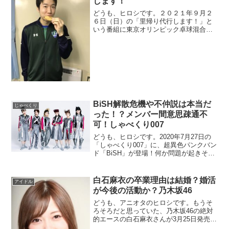
します！
どうも、ヒロシです。２０２１年９月２
６日（日）の「里帰り代行します！」と
いう番組に東京オリンピック卓球混合ダ
ブルス金メダルの水谷隼さんが出演しま
す。美人局事件など卓球以外でも何かと
話題の多い水谷さんですが、実家などに
行き過ぎた取材が負担になるほど有名に
なりまし...
BiSH解散危機や不仲説は本当だ
じゃべくり
った！？メンバー間意思疎通不
可！しゃべくり007
どうも、ヒロシです。2020年7月27日の
「しゃべくり007」に、超異色パンクバン
ド「BiSH」が登場！何か問題が起きそう
な予感がしてならないこのグループです
が、解散目前なのではないかという噂
と、メンバー間の不仲説がささやかれて
白石麻衣の卒業理由は結婚？婚活
アイドル
います。そんなBiSHは今、芸能...
が今後の活動か？乃木坂46
どうも、アニオタのヒロシです。もうそ
ろそろだと思っていた、乃木坂46の絶対
的エースの白石麻衣さんが3月25日発売の
25thシングルをもって、卒業することを