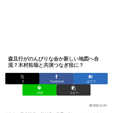
森且行がのんびりな会か新しい地図へ合
流？木村拓哉と共演つなぎ役に？
X
Facebook
はてブ
LINE
コピー
2020.11.04