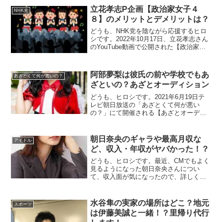
ーとお付き合いをさせていただいていま
立花孝志P企画【政治家女子４
NHK党
す」と電撃告白した。鬼越の坂井さん...
８】のメリットとデメリットは？
どうも、NHK党を陰ながら応援するヒロ
シです。2022年10月17日、立花孝志さん
のYouTube動画で公開された【政治家女
子２３】改め【政治家女子４８】につい
て、アイドルユニットを作ろうという企
画なんですが、同時に政治家のアイドル
阿部夢梨は彼氏の前や学校でもあ
あざとくて何が悪いの？
というわけです。面白そうです...
ざといの？あざとオーディション
どうも、ヒロシです。2021年6月19日テ
レビ朝日放送の「あざとくて何が悪い
の？」にて開催される【あざとオーディ
ション】第１回出場のSUPER☆GiRLSの
阿部夢梨さんについて、プロフィールや
あざとさなどをまとめました。また、番
朝日奈央のギャラや最高月収な
アイドル
組企画の個人的感想や意見なども紹...
ど、収入・年収がヤバかった！？
どうも、ヒロシです。最近、CMでもよく
見るようになった朝日奈央さんについ
て、収入面が気になったので、詳しく調
査しで見ました。朝日奈央さんと言え
ば、アイドリングとして活躍した？元ア
イドル出身のバラドル？という立ち位置
水谷隼の実家の場所はどこ？地元
スポーツ
なのでしょうか。ということで今回は、
は伊藤美誠と一緒！？里帰り代行
朝日奈央さ...