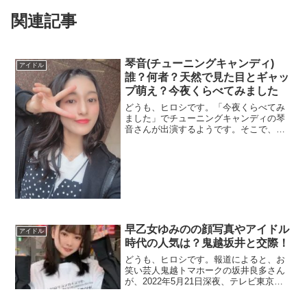
関連記事
琴音(チューニングキャンディ)
アイドル
誰？何者？天然で見た目とギャッ
プ萌え？今夜くらべてみました
どうも、ヒロシです。「今夜くらべてみ
ました」でチューニングキャンディの琴
音さんが出演するようです。そこで、
「歩きながらコマネチ」というよく分か
らない奇行をするようなんです。でも見
た目は美少女でかわいいんです↓↓↓こんな
かわいい顔して、天然キャラとか、ギャ
ップ萌...
早乙女ゆみのの顔写真やアイドル
アイドル
時代の人気は？鬼越坂井と交際！
どうも、ヒロシです。報道によると、お
笑い芸人鬼越トマホークの坂井良多さん
が、2022年5月21日深夜、テレビ東京系
で放送された「ゴッドタン」（土曜深夜1
時50分）で「アイドルグループのリーダ