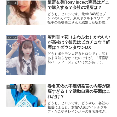
板野友美Rosy luceの商品はどこ
アイドル
で購入する？会社の場所は？
どうも、ヒロシです。元AKB48紙セブ
ン？の1人？で、東京ヤクルトスワローズ
投手の高橋奎二さんと結婚した板野友美
さんが、報道によると自身がディレクシ
ョンを務めるブランド「Rosy luce」の
会社の代表取締役に就任したようです。
塚田百々花（ふわふわ）かわいい
アイドル
因みに、AKB卒業生でブランドを...
が高校は？彼氏はピカチュウ？経
歴は？ダウンタウンDX
どうもボケモン大好きヒロシです。私も
あまり知らなかったのですが、「原宿駅
前パーティーズ」というのがあって、そ
の中のグループで「ふわふわ」というア
イドルグループがあるようなんです。そ
の「ふわふわ」メンバーで塚田百々花さ
んと遠藤みゆさんがダウンタウンDXに登
場する...
春名真依の不適切発言の内容が陳
アイドル
腐すぎる！？活動自粛の要因はこ
れだけ？
どうも、ヒロシです。どうやら、各社の
報道によると、女性5人組アイドルグルー
プ・たこやきレインボーの春名真依さん
（20）が生配信で「不適切な発言」をし