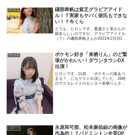
たとして、当面の間活動を自粛すること
が2021年2月3日、グループの公式サイト
礒部希帆は貧乏グラビアアイド
アイドル
で発表されたそうです。この報道を見...
ル！？実家もヤバく彼氏もできな
い！？今くら
どうも、ヒロシです。重盛さと美さんの
親友らしいのですが、グラビアアイドル
（？）の磯部希帆さんが2021年2月3日の
「今夜くらべてみました」に出演すると
のことで、磯部希帆さんの気になるとこ
ろをまとめてみました。まあ、一応グラ
ポケモン好き「来栖りん」のど緊
アイドル
ドルということらしいので、そこらへん
張がかわいい！ダウンタウンDX
も...
出演！
ヒロシです。以前、「ポケモンの家あつ
まる？」にもゲスト出演していた、26時
のマスカレイドのセンター来栖りんさん
が、今度はあのダウンタウンDXに出演と
いうから、うれしいです。しかし、可愛
いですね。でも実は、あまり知らなかっ
たので、調査しました。ポケモン好きと
いう...
永原和可那、松本麻佑組の画像が
スポーツ
作為的！？バドミントン全英OP