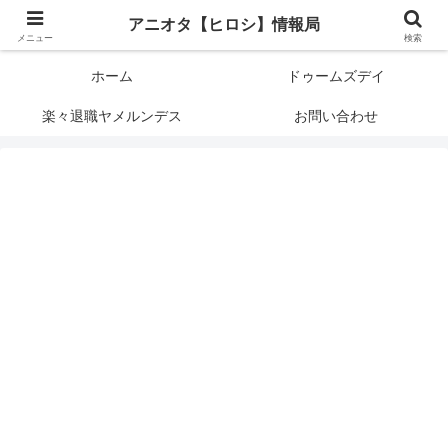
アニメオタクで元サラリーマンの独自な目線から、おすすめなどの紹介や気に
アニオタ【ヒロシ】情報局
なる事の調査などをします。
メニュー
検索
ホーム
ドゥームズデイ
楽々退職ヤメルンデス
お問い合わせ