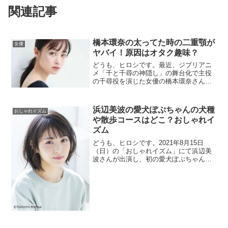
関連記事
橋本環奈の太ってた時の二重顎が
女優
ヤバイ！原因はオタク趣味？
どうも、ヒロシです。最近、ジブリアニ
メ「千と千尋の神隠し」の舞台化で主役
の千尋役を演じた女優の橋本環奈さんで
すが、太ってた時期がありました。なん
か、橋本環奈さんは絶対に体型が出るよ
うな服を着ないというような噂まであり
浜辺美波の愛犬ぽぷちゃんの犬種
おしゃれイズム
ましたよね。まあ、テレビでの見た目の
や散歩コースはどこ？おしゃれイ
話ですが...
ズム
どうも、ヒロシです。2021年8月15日
（日）の「おしゃれイズム」にて浜辺美
波さんが出演し、初の愛犬ぽぷちゃんが
テレビ初公開されるそうです。私とも共
通点の多い浜辺美波さんと一緒に住める
犬がうらやましいとか思いつつ、どんな
野郎（犬）なのか調べて、まとめまし
た。番...