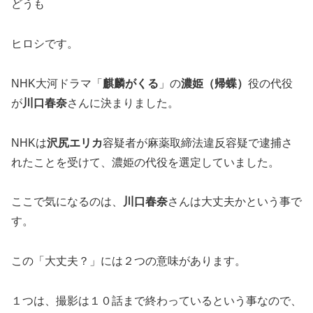
どうも
ヒロシです。
NHK大河ドラマ「
麒麟がくる
」の
濃姫（帰蝶）
役の代役
が
川口春奈
さんに決まりました。
NHKは
沢尻エリカ
容疑者が麻薬取締法違反容疑で逮捕さ
れたことを受けて、濃姫の代役を選定していました。
ここで気になるのは、
川口春奈
さんは大丈夫かという事で
す。
この「大丈夫？」には２つの意味があります。
１つは、撮影は１０話まで終わっているという事なので、