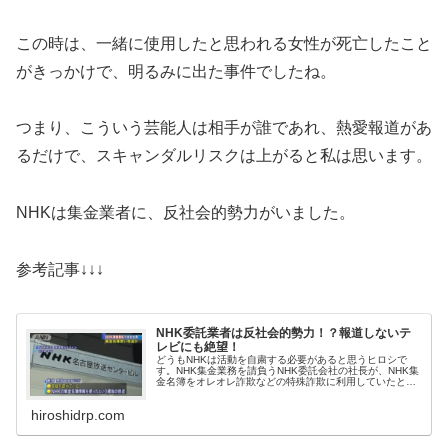
この時は、一緒に使用したと思われる女性が死亡したこと
がきっかけで、明るみに出た事件でしたね。
つまり、こういう芸能人は相手が誰であれ、熱愛報道があ
るだけで、スキャンダルリスクは上がると私は思います。
NHKは集金業者に、反社会的勢力がいました。
参考記事↓↓↓
NHK委託業者は反社会的勢力！？報道しないテ
レビにも絶望！
どうもNHKは活動を自粛する必要があると思うヒロシで
す。NHK集金業務を請負うNHK委託会社の社長が、NHK集
金名簿をオレオレ詐欺などの特殊詐欺に利用していたとい
う事件です。事件の詳細は後ほど紹介します。この事件が
本当であれば、本当にNHKはぶっ壊れてしまってほしいで
hiroshidrp.com
す。少し前の話になりますが、お笑...