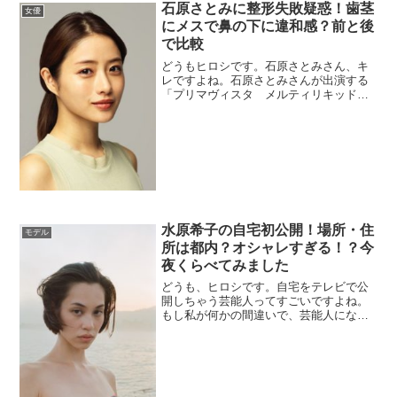
石原さとみに整形失敗疑惑！歯茎
女優
にメスで鼻の下に違和感？前と後
で比較
どうもヒロシです。石原さとみさん、キ
レですよね。石原さとみさんが出演する
「プリマヴィスタ メルティリキッドフ
ァンデーション」（花王）のCMが今月公
開され、ネット上で口元に違和感を訴え
る声が相次いでいるようです。そんな、
石原さとみさんに歯茎にメスを入れたの
ではと...
水原希子の自宅初公開！場所・住
モデル
所は都内？オシャレすぎる！？今
夜くらべてみました
どうも、ヒロシです。自宅をテレビで公
開しちゃう芸能人ってすごいですよね。
もし私が何かの間違いで、芸能人になっ
てしまったとしても、絶対に自宅は公開
しないです。あたり前ですよね。じゃ
あ、なんで自宅を公開する芸能人がいる
んでしょうか。初めから脱線しました
が、水原希子...