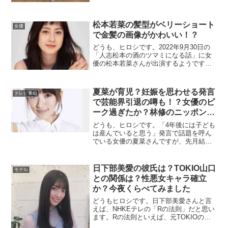
松本若菜の髪型がベリーショート
女優
で金髪の画像がかわいい！？
どうも、ヒロシです。2022年9月30日の
「人志松本の酒のツマミになる話」に女
優の松本若菜さんが出演するようです。
この番組は、お酒の入ったトークを聞け
るので、結構本音が出たりします。とい
うことで、今回話題になっていた松本若
夏菜が育児？妊娠を思わせる発言
テレビ番組
菜さん髪型について、プロフィールと共
で芸能界引退の噂も！？女優のピ
に...
ーク過ぎたか？林修のニッポンド
リル
どうも、ヒロシです。「4年後には子ども
は産んでいると思う」発言で話題を呼ん
でいる女優の夏菜さんですが、先月結婚
を発表した一般人の旦那さんは、IT企業
の社長さんでお金持ちともっぱら噂です
ねｗそんな、夏菜さんは4年後という具体
日下部美愛の彼氏は？TOKIO山口
モデル
的な数字に出てきた答えが「出産・育
との関係は？性悪女キャラ確立
児」...
か？今夜くらべてみました
どうもヒロシです。日下部美愛さんと言
えば、NHKEテレの「Rの法則」だと思い
ます。Rの法則といえば、元TOKIOの山
口達也さんですよね。当然、共演もあっ