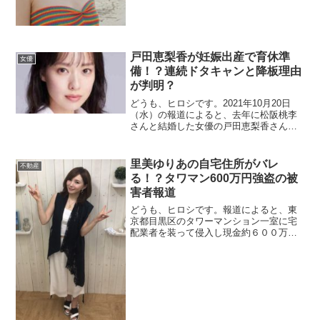
戸田恵梨香が妊娠出産で育休準
女優
備！？連続ドタキャンと降板理由
が判明？
どうも、ヒロシです。2021年10月20日
（水）の報道によると、去年に松阪桃李
さんと結婚した女優の戸田恵梨香さんが
連続のドタキャンや来年4月からの主演ド
ラマなどを突然降板するという事態にな
っているようです。スタッフ間では「戸
里美ゆりあの自宅住所がバレ
不動産
田さん、何かあったのでは？」と心配
る！？タワマン600万円強盗の被
の...
害者報道
どうも、ヒロシです。報道によると、東
京都目黒区のタワーマンション一室に宅
配業者を装って侵入し現金約６００万円
を奪ったとして、警視庁目黒署は2020年
10月27日、強盗容疑などで１７～１９歳
の少年３人を逮捕しました。実はこの事
件で被害者となったのが、セクシー女
優...