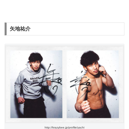
矢地祐介
http://krazybee.jp/profile/yachi