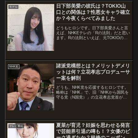
討論に参加し、即退場の放送事故が起き
日下部美愛の彼氏は？TOKIO山
モデル
ました。クソなテレビ朝日はもう見...
口との関係は？性悪女キャラ確立
か？今夜くらべてみました
どうもヒロシです。日下部美愛さんと言
えば、NHKEテレの「Rの法則」だと思い
ます。Rの法則といえば、元TOKIOの山
口達也さんですよね。当然、共演もあっ
たようですので、その気になる関係性に
ついて調べてみました。また、お年頃の
女の子なので、彼氏もいるかどうかも
含...
諸派党構想とは？メリットデメリ
NHK党
ットは何？立花孝志プロデューサ
ー案を解剖
どうも、NHK党を応援するヒロシです。
略称は「NHK」で、旧「NHKから国民を
守る党（N国党）」の立花孝志党首が提
唱している【諸派党構想】について、今
回は深堀し、メリットデメリットを考え
ていこうというテーマで、執筆しまし
た。諸派党構想については、立花さんも
ご自...
夏菜が育児？妊娠を思わせる発言
テレビ番組
で芸能界引退の噂も！？女優のピ
ーク過ぎたか？林修のニッポンド