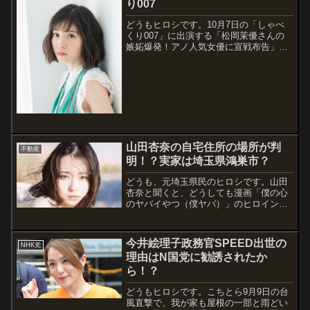
り007
どうもヒロシです。10月7日の「しゃべ
くり007」に出演する「松岡茉優さんの
嫉妬爆発！アノ人気女優に宣戦布告」と
いうような予告が出ています。私が思い
つく、可能性のありそうな女優さんは、
竹内結子さん、高畑充希さん、戸田恵梨
香さん、武井咲さん位なんです。私の調
査不...
山田杏奈の自宅住所の場所が判
不動産
明！？実家は埼玉県鴻巣市？
どうも、元埼玉県民のヒロシです。山田
杏奈と聞くと、どうしても漫画「僕の心
のヤバイやつ（僕ヤバ）」のヒロインが
出てきてしまうんです。しかし今回は、
今「新・信長公記〜クラスメイトは戦国
武将〜」にも出演中、人気上昇中の女優
今井絵理子政務官SPEED出世の
NHK党
「山田杏奈」さんについてです。2022年
理由はN国党に勧誘されたか
9月...
ら！？
どうもヒロシです。こちとら9月9日の台
風直撃で、我が家も屋根の一部と雨どい