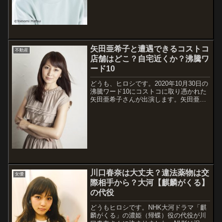
められるシーンがありました。【紺野ぶ
るま関連記事】↓本当に、浜辺美波さん...
矢田亜希子と遭遇できるコストコ
不動産
店舗はどこ？自宅近くか？沸騰ワ
ード10
どうも、ヒロシです。2020年10月30日の
沸騰ワード10にコストコに取り憑かれた
矢田亜希子さんが出演します。矢田亜希
子さんといえば、違法薬物や保護責任者
遺棄致死などで有罪判決の押尾学氏が元
夫です。そんな、矢田さんが良く行くコ
ストコの店舗がどこなのか気になった...
川口春奈は大丈夫？違法薬物は交
女優
際相手から？大河【麒麟がくる】
の代役
どうもヒロシです。NHK大河ドラマ「麒
麟がくる」の濃姫（帰蝶）役の代役が川