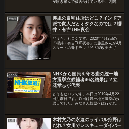
が吹き飛んで被害受けている中、内閣改
造がとかそんなんどうでもいいから！！
って思っていた今日この頃です。未だに
千葉県内は停電しているところもあっ
趣里の自宅住所はどこ？インドア
不動産
て、大参事で困っているのに、そんな事
派で変人だとオタクなのでは？櫻
やってる...
井・有吉THE夜会
どうも、ヒロシです。2020年4月2日の
「櫻井・有吉THE夜会」に趣里さんが4月
スタートの春ドラマ「私の家政夫ナギサ
さん」の番宣で出演します。【関連記
事】↓↓↓どうやら趣里さんの変人エピソ
ードなどが紹介されるようです。予告動
画では、趣里さんのプライベート映像
ら...
NHKから国民を守る党の統一地
NHK党
方選挙立候補者46名結果は？立
花孝志が代表
どうもヒロシです。本日は2019年4月22
日月曜日です。昨日は統一地方選挙の投
票日でした。みなさん投票へは行かれま
したか？私の住んでいる地域では既に4月
7日に終わっていますが、投票には行きま
した。残念ながら、私の住んでいる地域
木村文乃の永遠のライバル狩野は
女優
からは「NHKから国民を守る党」の...
だれ？女川でレスキューダイバー