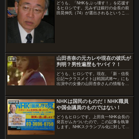
どうも、「NHKをぶっ壊す！」を応援す
るヒロシです。元みずほ銀行の会長の前
田晃伸氏（74）が選出されるということ
なのです。74歳？えーーーーー！？です
よね。因みに、後期高齢者という言葉が
少し前で使われていました。なんだかわ
からない人もいるかもしれませんが、後
期...
山田杏奈の元カレや現在の彼氏が
女優
判明？男性遍歴もヤバイ？！
どうも、ヒロシです。現在、「新・信長
公記〜クラスメイトは戦国武将〜」にも
出演中の女優の山田杏奈さんの情報をま
とめました。2022年9月15日19：00～に
は「世界！笑撃アンサー」にも「新・信
長公記」の枠で出演していましたね。今
NHKは国民のものだ！NHK職員
NHK党
回は、そんな今大注目の女優さんであ...
や国会議員のものではない！
どうもヒロシです。上田良一NHK会長の
発言がムカついたので、この記事を執筆
します。NHKスクランブル化に対して上
田会長は「NHKに求められる公共の役割
と相いれない」と語ったそうです。な