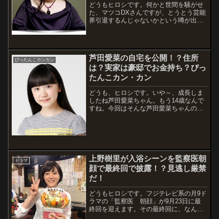
どうもヒロシです。何かと世間を騒がせ
た、マツコDXさんですが、とうとう芸能
界引退するんじゃないかという噂が出て
います。気になるのは、引退後はどこで
何をやるかっていう事ですよね。まあ、
最近はN国党に投票した有権者を愚弄し
たり、ジャニーズ事務所を退所した元
芦田愛菜の自宅を公開！？住所
SMAP...
ぴったんこカンカン
は？実家は豪邸でお金持ち？ぴっ
たんこカン・カン
どうも、ヒロシです。いや～、成長しま
したね芦田愛菜ちゃん。もう14歳なんで
すね。今回はそんな芦田愛菜ちゃんの自
宅が「ぴったんこカン・カン」にて公開
されるようですが・・・本当でしょう
か。テレビ初公開なんでしょうか？（"＾
ω＾）・・・はい、申し訳ございませ
ん。私の...
上野樹里が入浴シーンを監察医朝
ドラマ
顔で最終回で披露！？見逃し厳禁
だ！
どうもヒロシです。フジテレビ系の月9ド
ラマの「監察医 朝顔」が9月23日に最
終回を迎えます。その最終回に、なんと
主演の上野樹里さんの入浴シーンがある