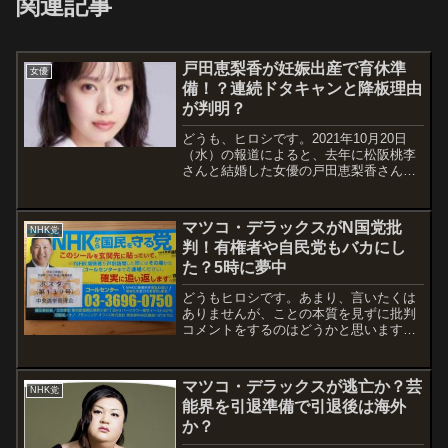
関連記事
戸田恵梨香が妊娠出産で育休準
女優
備！？連続ドタキャンと降板理由
が判明？
どうも、ヒロシです。2021年10月20日
（水）の報道によると、去年に松阪桃李
さんと結婚した女優の戸田恵梨香さんが
連続のドタキャンや来年4月からの主演ド
ラマなどを突然降板するという事態にな
っているようです。スタッフ間では「戸
マツコ・デラックスがN国党批
NHK党
田さん、何かあったのでは？」と心配
判！有権者や自民党もバカにし
の...
た？5時に夢中
どうもヒロシです。あまり、言いたくは
ありませんが、ことの本質を見ずに批判
コメントをするのはどうかと思います。
特に、政治に関しては気を付けなければ
いけません。それが有名人であればある
ほど、批判するときは気を付けなければ
マツコ・デラックスが逃亡か？芸
NHK党
いけないと思います。私個人的には、マ
能界を引退準備で引退後は海外
ツコ・デ...
か？