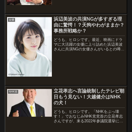
というので、紹介します。ネタバレもあ
るかもしれませんので、気を付けてくだ
さい。上野樹里さんと言えば、一番印象
が残...
浜辺美波の共演NGが多すぎる理
女優
由に驚愕！？天狗やわがままか？
事務所戦略か？
どうも、ヒロシです。最近、映画にドラ
マに大活躍の女優に上り詰めた浜辺美波
さんに共演NGの女優さんがいるとの噂を
キャッチしましたので、情報をまとめま
した。実際にTABLOの記事で名前が挙が
っている女優さんは、4人でした。正統派
のまだまだ売り出し中若手女優の浜辺
美...
立花孝志へ言論統制したテレビ朝
NHK党
日もう見ない！大越健介はNHK
の犬！
どうも、ヒロシです。「NHKをぶっ壊
す！」でおなじみNHK党党首の立花孝志
さんですが、来る2022年参議院選挙に向
けた番組に出演しました。2022年6月16
日のテレ朝「報道ステーション」の党首