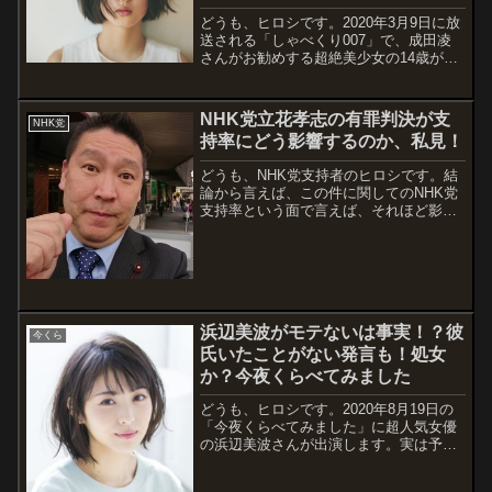
どうも、ヒロシです。2020年3月9日に放
送される「しゃべくり007」で、成田凌
さんがお勧めする超絶美少女の14歳がい
るということで、それが中島セナさんで
す。なんだか、他にもいろいろな美人女
性を紹介するみたいですが、この中島セ
NHK党立花孝志の有罪判決が支
NHK党
ナさんが14歳にしてダントツにかわ...
持率にどう影響するのか、私見！
どうも、NHK党支持者のヒロシです。結
論から言えば、この件に関してのNHK党
支持率という面で言えば、それほど影響
はないでしょう。私の私見もNHK党の考
え方を支持できるというように、変わっ
ていません。まあ、理由はいろいろとあ
るのですが、その前に事の詳細や事の顛
末...
浜辺美波がモテないは事実！？彼
今くら
氏いたことがない発言も！処女
か？今夜くらべてみました
どうも、ヒロシです。2020年8月19日の
「今夜くらべてみました」に超人気女優
の浜辺美波さんが出演します。実は予告
で、紺野ぶるまさんから、BBQの下りで
「おモテにならないのでは？」と問い詰