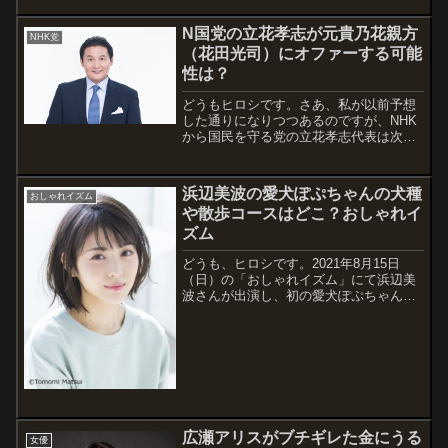
ぜ、NHKの会長がそんな意見を言えるの
でしょうか。それは国民が決めることじ
N国党の立花孝志が元貴乃花親方
NHK党
ゃ...
（花田光司）にオファーする可能
性は？
どうもヒロシです。さあ、私が以前予想
した通りになりつつあるのですが、NHK
から国民を守る党の立花孝志代表は次に
誰をターゲットにするのでしょうか。気
になりますよね。現在は、ホリエモンこ
と堀江貴文さんを口説き落としています
浜辺美波の愛犬ぽぷちゃんの犬種
おしゃれイズム
ね。おそらく、次の衆議院選挙はN国党
や散歩コースはどこ？おしゃれイ
からホ...
ズム
どうも、ヒロシです。2021年8月15日
（日）の「おしゃれイズム」にて浜辺美
波さんが出演し、初の愛犬ぽぷちゃんが
テレビ初公開されるそうです。私とも共
通点の多い浜辺美波さんと一緒に住める
犬がうらやましいとか思いつつ、どんな
野郎（犬）なのか調べて、まとめまし
た。番...
広瀬アリスがブチギレた金にうる
女優