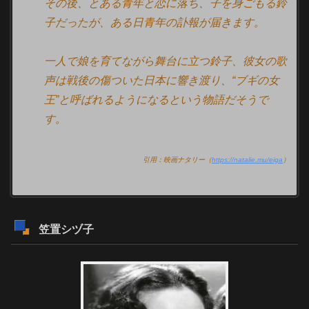
その後、とある青年と恋に落ち、子を身ごもる鈴
子だったが、ある日青年の訃報が届きます。
一人で娘を育てながら舞台に立つ鈴子、彼女の歌
声は戦後の傷ついた日本に響き渡り、“ブギの女
王”と呼ばれるようになるという物語だそうで
す。
引用：映画ナタリー（
https://natalie.mu/eiga
）
笠置シヅ子