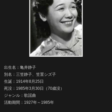
出生名：亀井静子
別名：三笠静子、笠置シズ子
生誕：1914年8月25日
死没：1985年3月30日（70歳没）
ジャンル：歌謡曲
活動期間：1927年～1985年