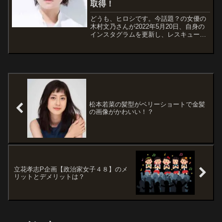
取得！
どうも、ヒロシです。今話題？の女優の
木村文乃さんが2022年5月20日、自身の
インスタグラムを更新し、レスキューダ
イバーのライセンスを取得したことが分
かりました。木村文乃さんと言えば、所
属事務所は現在ネット界隈では注目され
ているトライストーンです。注目されて
い...
松本若菜の髪型がベリーショートで金髪
の画像がかわいい！？
立花孝志P企画【政治家女子４８】のメ
リットとデメリットは？