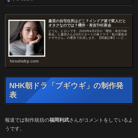
趣里の自宅住所はどこ？インドア派で変人だと
オタクなのでは？櫻井・有吉THE夜会
どうも、ヒロシです。2020年4月2日の「櫻井・有吉THE
夜会」に趣里さんが4月スタートの春ドラマ「私の家政夫
ナギサさん」の番宣で出演します。【関連記事】↓↓↓どう
やら趣里さんの変人エピソードなどが紹介されるようで
す。予告動画では、趣里さんのプライベート映像らしきも
のがVTRで流れる予定だったんでし...
hiroshidrp.com
NHK朝ドラ「ブギウギ」の制作発
表
報道では制作統括の
福岡利武
さんがコメントをしているよ
うです。