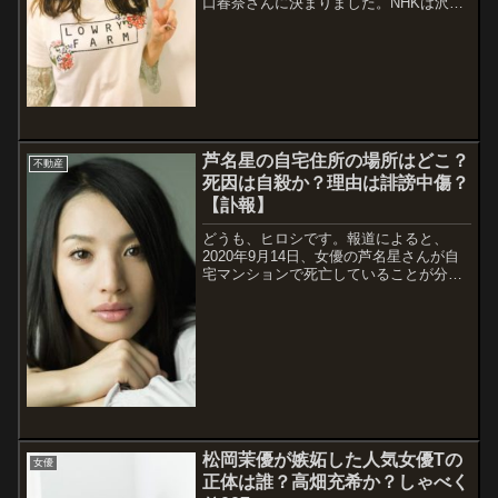
口春奈さんに決まりました。NHKは沢尻
エリカ容疑者が麻薬取締法違反容疑で逮
捕されたことを受けて、濃姫の代役を選
定していました。ここで気になるのは、
川口春奈さんは大丈夫かという事です。
この...
芦名星の自宅住所の場所はどこ？
不動産
死因は自殺か？理由は誹謗中傷？
【訃報】
どうも、ヒロシです。報道によると、
2020年9月14日、女優の芦名星さんが自
宅マンションで死亡していることが分か
りました。36歳と若く、将来のある女優
さんで、私の妻とも同世代なので、とて
も残念に思います。心よりご冥福をお祈
り申し上げます。そんな、芦名星さんで
す...
松岡茉優が嫉妬した人気女優Tの
女優
正体は誰？高畑充希か？しゃべく