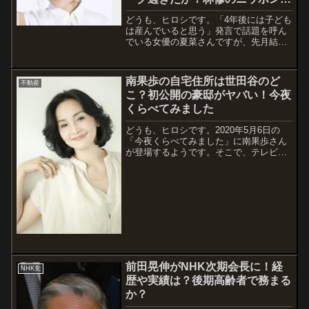
リル
どうも、ヒロシです。「4年後には子ども
は産んでいると思う」発言で話題を呼ん
でいる女優の夏菜さんですが、先月結婚
を発表した一般人の旦那さんは、IT企業
の社長さんでお金持ちともっぱら噂です
ねｗそんな、夏菜さんは4年後という具体
南果歩の自宅住所は世田谷のど
不動産
的な数字に出てきた答えが「出産・育
こ？初公開の豪邸がヤバい！今夜
児」...
くらべてみました
どうも、ヒロシです。2020年5月6日の
「今夜くらべてみました」に南果歩さん
が登場するようです。そこで、テレビ初
公開となる自宅の豪邸が紹介されるらし
いので、南果歩さんの自宅情報について
まとめました。また、どうやら同居人が
いるようなのですが、息子さんではない
はず...
前田晃伸がNHK次期会長に！経
NHK党
歴や実績は？後期高齢者で務まる
か？