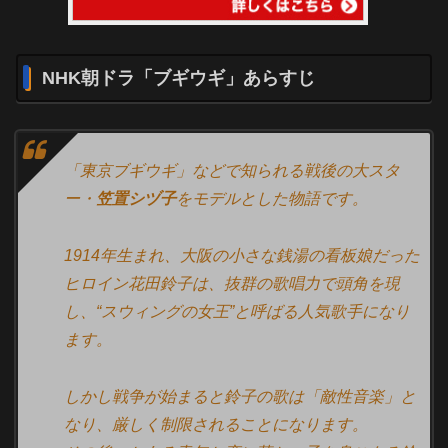
NHK朝ドラ「ブギウギ」あらすじ
「東京ブギウギ」などで知られる戦後の大スタ
ー・
笠置シヅ子
をモデルとした物語です。
1914年生まれ、大阪の小さな銭湯の看板娘だった
ヒロイン花田鈴子は、抜群の歌唱力で頭角を現
し、“スウィングの女王”と呼ばる人気歌手になり
ます。
しかし戦争が始まると鈴子の歌は「敵性音楽」と
なり、厳しく制限されることになります。