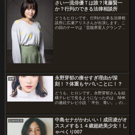
さい一流俳優Ｔは誰？滝藤賢一
か？行列のできる法律相談所
どうもヒロシです。行列の出来る法律相
談所に広瀬アリスさんが出演します。こ
の回のテーマは「芸能界変人グランプ
リ」。私としては、芸能界は変人の集ま
りだと思っているので、わざわざグラン
プリをやるほどのことでもないと思いま
すが（"＾ω＾）・・・まあ、いろんな人
がいます...
永野芽郁の痩せすぎ理由が深
女優
刻！？体重もヤバいことに！？
どうも、ヒロシです。永野芽郁さんを結
構テレビで見るようになったのは、NHK
の連続テレビ小説「 半分、青い。」の主
演をやったころからでしょうか。そん
な、永野芽愛さんですが、コロナ感染か
ら復帰してさらに痩せて、痩せ過ぎなの
中島セナがかわいい！成田凌がオ
じゃべくり
ではないかと、巷では心配の声が上がっ
ススメする１４歳超絶美少女！し
ている...
ゃべくり007