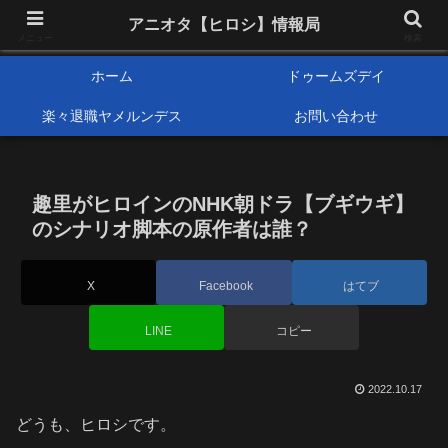
アニメオタクで元サラリーマンの独自な目線から、おすすめなどの紹介や気に
アニオタ【ヒロシ】情報局
なる事の調査などをします。
メニュー
検索
ホーム
ドゥームズデイ
楽々退職ヤメルンデス
お問い合わせ
趣里がヒロインのNHK朝ドラ【ブギウギ】
のシナリオ脚本の原作者は誰？
X
Facebook
はてブ
LINE
コピー
2022.10.17
どうも、ヒロシです。