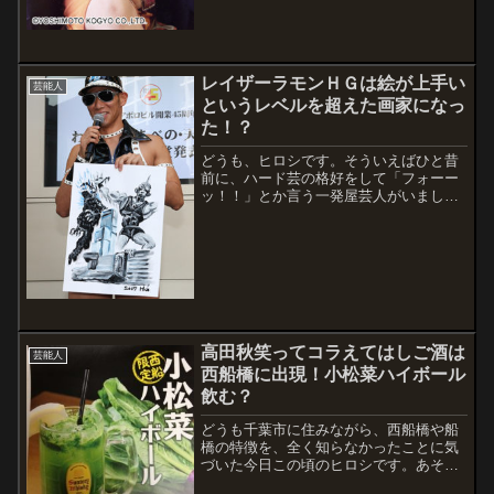
って...
レイザーラモンＨＧは絵が上手い
芸能人
というレベルを超えた画家になっ
た！？
どうも、ヒロシです。そういえばひと昔
前に、ハード芸の格好をして「フォーー
ッ！！」とか言う一発屋芸人がいました
よね。レイザーラモンＨＧさんですね。
今何やっているのか気になり、調べてみ
ました。すると、実は絵がスッゴイ上手
かったそうですので、画家の道に進んで
いるとか...
高田秋笑ってコラえてはしご酒は
芸能人
西船橋に出現！小松菜ハイボール
飲む？
どうも千葉市に住みながら、西船橋や船
橋の特徴を、全く知らなかったことに気
づいた今日この頃のヒロシです。あそこ
ら辺といえば、小松川だよな～、と適当