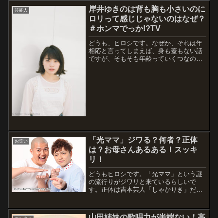
り上げようとしているのでしょうか。米
岸井ゆきのは背も胸も小さいのに
芸能人
山元新潟県知事と言えば、思い出すのは
ロリって感じじゃないのはなぜ？
買春...
＃ホンマでっか!?TV
どうも、ヒロシです。なぜか、それは年
相応と言ってしまえば、身も蓋もない話
ですが、そもそも年齢っていくつなので
しょうか。そんな疑問を解消していく回
になります。出演情報：ホンマでっか!?
TV【1週間で記憶力はアップするのか?成
田凌異常なこだわり】日本テレビ 201...
「光ママ」ジワる？何者？正体
お笑い
は？お母さんあるある！スッキ
リ！
どうもヒロシです。「光ママ」という謎
の流行りがジワリと来ているらしいで
す。正体は吉本芸人「しゃかりき」だっ
た！？どうやら、「光ママ」はSNSで動
画を配信しているらしいのですが、それ
が今若者の間で、人気になっているらし
山田姉妹の歌唱力が半端ない！高