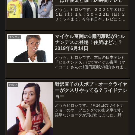
ーは岸優太と誰？24時間テレビ
どうも、ヒロシです。２０２１年８月２
１日（土）１８：３０～２２日（日）２
０：５４まで、今年も日本テレビにて
「２４時間テレビ」が放送されます。毎
年２４時間テレビではチャリティーマラ
ソンを行い、タレントが100㎞程の道の
マイケル富岡の1億円豪邸がヒル
エンタメ
りを24時間で走るという企画をやってい
ナンデスに登場！住所はどこ？
ました...
2019年6月14日
どうも、ヒロシです。本日の日本テレビ
「ヒルナンデス」にてマイケル富岡（マ
イコー）さんの1億円豪邸が紹介されまし
た。千秋さん、河北麻友子さん、滝沢カ
レンさんと風水にも精通している女性1級
建築士が辛口評価します。早速、ガレー
野沢直子の夫ボブ・オークライヤ
お笑い
ジの隣にベットルームがあったり、一風
ーがクスリやってる？ワイドナシ
変わ...
ョー
どうもヒロシです。7月14日のワイドナ
ショーのオープニングでの出来事です。
笑撃なジョークが飛び出しました。野沢
直子さんの面白さに、驚きました。この
回では初登場で高校生の木内舞留（17）
さんがコマネチをするという珍事が起き
ました。ただ、かわいい子がコマネチや