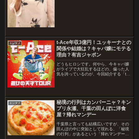
飲んでい...
t-Ace年収3億円！ユッキーナとの
エンタメ
関係や結婚は？キャバ嬢にモテる
理由？有吉ジャポン
どうもヒロシです。何やら、今キャバ嬢
がライブで大狂乱するほどの、偏った人
気を誇っているのが、今回紹介する「t-
Ace（ティーエース）」さんです。「さ
ん」付けにどうも違和感がありますね。
以後、「さん」無しでいきます。その年
収に驚きですよね。3億円！！そして、ユ
ッ...
秘境の行列はカンパーニャ？キン
エンタメ
プリ永瀬、千葉の田んぼに洋食
屋？帰れマンデー
千葉県と言っても結構広いですが、その
田んぼの中に突如として現れる、「秘境
の行列」があるという「帰れマンデー」
のコーナーです。その秘境の行列の正体