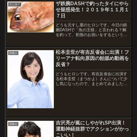
ザ鉄腕DASHで釣ったタイにやら
エンタメ
せ疑惑発生！２０１９年１１月１
７日
どうも元すし屋のヒロシです。今日の鉄
腕DASHで「魚の王様」と言われる？鯛
を釣って、初孫のお祝いをするという企
画みたいでしたが、気になることがあり
ました。それは、鯛を捌いて、刺身にし
て食べていた時に、天然ものの鯛にはな
松本圭世が有吉反省会に出演！フ
芸能人
い特徴があったことです。つまり、養殖
リーアナ転向原因の飴舐め動画を
の鯛特...
反省？
どうもヒロシです。有吉反省会に出演す
る松本圭世（まつかよ）さんについて少
し気になったので、まとめてみました。
私のようにまつかよさんのことをよく知
らない人も多いかと思うので、紹介しま
す。出演情報有吉反省会【キラキラ写真
がウソ…美人アナウンサー・亀田三兄弟
の美人妹...
吉沢亮が嵐にしやがれSP出演！
芸能人
運動神経抜群でアクションがかっ
こいい！