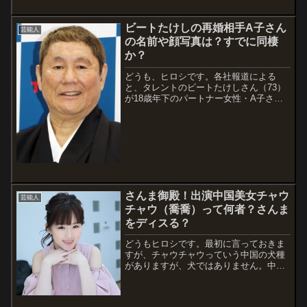
の洋食屋を突き止めました！？いや、実
際の放送を見てから判断して頂ければと
ビートたけしの再婚相手A子さん
芸能人
思いますが、そうでなくても今回紹介す
の名前や顔写真は？すでに同棲
る「村の...
か？
どうも、ヒロシです。各社報道による
と、タレントのビートたけしさん（73）
が18歳年下のパートナー女性・A子さん
と再婚したことが2002年2月7日に分かり
ました。おめでとうございますというべ
きか、どうなのかよくわかりませんが、
おめでとうございます！！私はあんま
り...
さんま御殿！出演中国美女チャウ
芸能人
チャウ（喬喬）って何者？さんま
をディスる？
どうもヒロシです。最初に言っておきま
すが、チャウチャウっていう中国の犬種
がありますが、犬ではありません。中国
人タレントのチャウチャウ（喬喬）さん
です。謎の美女がさんまさんをディスる
というので、どんな人物か調査してみま