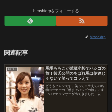
hiroshidrpをフォローする
hiroshidrp
関連記事
馬場ももこが武蔵小杉でハシゴの
エンタメ
旅！彼氏公開のあばれ馬は伊達じ
ゃない？笑ってコラえて
どうもヒロシです。笑ってコラえての名
物コーナーの「朝までハシゴの旅」にす
ごいアナウンサーが出てきました。以前
もこの「朝までハシゴの旅」のコーナー
で高田秋さんを紹介しましたが、その時
はわれらが千葉県の西船橋駅でした。そ
こではご当地の「小松菜ハイボール」を