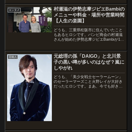
した。最初に名前をカタカナで検索する
と、犬種...
村瀬滋の伊勢志摩ジビエBambiの
エンタメ
メニューや料金・場所や営業時間
【人生の楽園】
どうも、三重県松阪市に住んでいたこと
もあるヒロシです。バンビ商会の村瀬滋
さんが始めた伊勢志摩ジビエBambiが12
月14日の人生の楽園で紹介されました。
少しそのジビエ料理が気になったので、
場所やアクセス方法など、調べてみまし
元総理の孫「DAIGO」と北川景
芸能人
た。私も、松阪に住んでいたころは伊
子の黒い噂が多いのはなぜ？嵐に
勢...
しやがれ
どうも、「美少女戦士セーラームーン」
のセーラーマーズこと火野レイが大好き
だったヒロシです。まあ、今でも好きで
すが（"＾ω＾）・・・。そんなある日、
「えっ！？実写化かよ！！」という衝撃
と共に、怖いもの見たさで見てみまし
た。なんでこんな話をし始めたかは、ご
存知の方...