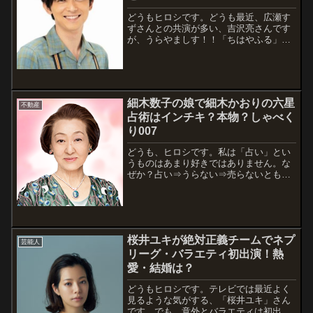
どうもヒロシです。どうも最近、広瀬す
ずさんとの共演が多い、吉沢亮さんです
が、うらやましす！！「ちはやふる」と
かNHKの朝ドラ「なつぞら」と
か・・・。いや～、今何かと注目の吉沢
亮さん、イケメンですね。出演情報嵐に
しやがれ２時間スペシャル日本テレビ
2019年4月...
細木数子の娘で細木かおりの六星
不動産
占術はインチキ？本物？しゃべく
り007
どうも、ヒロシです。私は「占い」とい
うものはあまり好きではありません。な
ぜか？占い⇒うらない⇒売らないともな
るので「縁起が悪いなぁ」というだけで
す。とはいうものの、細木親子が用いる
「六星占術」が本物かどうかは気になり
ますよね。元来、占いなどの類は信じる
も信じな...
桜井ユキが絶対正義チームでネプ
芸能人
リーグ・バラエティ初出演！熱
愛・結婚は？
どうもヒロシです。テレビでは最近よく
見るような気がする、「桜井ユキ」さん
です。でも、意外とバラエティは初出演