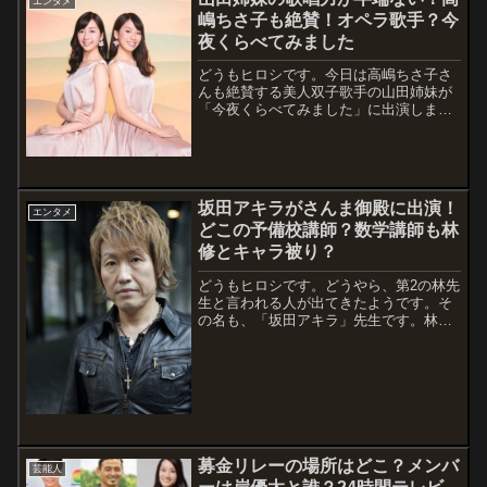
エンタメ
いですね。ということで、朝の番組「ス
嶋ちさ子も絶賛！オペラ歌手？今
ッキリ！...
夜くらべてみました
どうもヒロシです。今日は高嶋ちさ子さ
んも絶賛する美人双子歌手の山田姉妹が
「今夜くらべてみました」に出演しま
す。プロフィールなど経歴や彼氏、大
学・高校など気になるところを調べまし
た。山田姉妹はソプラノデュオとして活
躍しているようです。ミス鎌倉や金八先
生等の出演経...
坂田アキラがさんま御殿に出演！
エンタメ
どこの予備校講師？数学講師も林
修とキャラ被り？
どうもヒロシです。どうやら、第2の林先
生と言われる人が出てきたようです。そ
の名も、「坂田アキラ」先生です。林先
生は確か、国語教師でしたっけ？「辞書
は引くものではなく、読むもの」って言
ってたのを、覚えています。新しいのが
出ると、今までとどう変わったかとか、
どんな...
募金リレーの場所はどこ？メンバ
芸能人