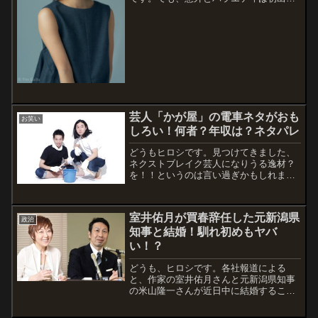
だったんですね。という事で、私生活に
ついて調べてみました。出演情報：ネプ
リーグ【欅坂46VS山口紗弥加&片瀬那奈!
若さアピールにオトナ女優激怒】フジテ
レ...
芸人「かが屋」の電車ネタがおも
お笑い
しろい！何者？年収は？ネタパレ
どうもヒロシです。見つけてきました、
ネクストブレイク芸人になりうる逸材？
を！！というのは言い過ぎかもしれませ
んが、意外と面白いので、紹介します。
その芸人は「かが屋」です。私個人的に
はその中でも、電車ネタが好きです。何
室井佑月が買春辞任した元新潟県
個か動画を見つけてきたので、まとめて
政治
知事と結婚！馴れ初めもヤバ
おきまし...
い！？
どうも、ヒロシです。各社報道による
と、作家の室井佑月さんと元新潟県知事
の米山隆一さんが近日中に結婚すること
を2020年5月9日発表しました。コロナ禍
で暗いところを、明るい（？）話題で盛