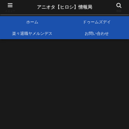
アニメオタクで元サラリーマンの独自な目線から、おすすめなどの紹介や気に
アニオタ【ヒロシ】情報局
なる事の調査などをします。
メニュー
検索
ホーム
ドゥームズデイ
楽々退職ヤメルンデス
お問い合わせ