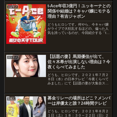
り上げようとしているのでしょうか。米
t-Ace年収3億円！ユッキーナとの
エンタメ
山元新潟県知事と言えば、思い出すのは
関係や結婚は？キャバ嬢にモテる
買春...
理由？有吉ジャポン
どうもヒロシです。何やら、今キャバ嬢
がライブで大狂乱するほどの、偏った人
気を誇っているのが、今回紹介する「t-
Ace（ティーエース）」さんです。「さ
ん」付けにどうも違和感がありますね。
以後、「さん」無しでいきます。その年
収に驚きですよね。3億円！！そして、ユ
ッ...
【話題の妻】馬淵優佳が出て、
エンタメ
佐々木希が出演しない理由は？今
夜くらべてみました
どうも、ヒロシです。２０２１年７月２
８日（水）の日本テレビ「今夜くらべて
みました」にて【話題の妻が大集合スペ
シャル】というテーマが放送されます。
不倫をした瀬戸大也選手の妻で馬淵優佳
さんが出演するのですが、同じ夫が不倫
募金リレーの場所はどこ？メンバ
芸能人
をした佐々木希さんが出演しないのはな
ーは岸優太と誰？24時間テレビ
ぜだとい...
どうも、ヒロシです。２０２１年８月２
１日（土）１８：３０～２２日（日）２