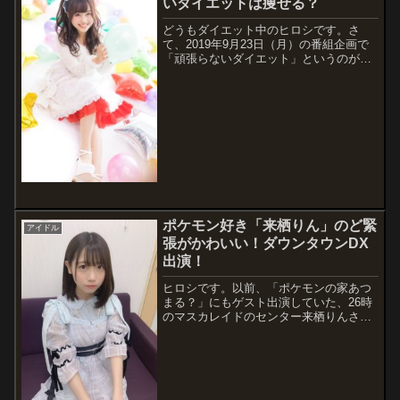
いダイエットは痩せる？
どうもダイエット中のヒロシです。さ
て、2019年9月23日（月）の番組企画で
「頑張らないダイエット」というのがあ
りました。それで痩せるならそれって、
いいなと思いますが、実際に効果はある
んでしょうか。気になりますよね。方法
や結果などを検証しました。まあ番組的
には...
ポケモン好き「来栖りん」のど緊
アイドル
張がかわいい！ダウンタウンDX
出演！
ヒロシです。以前、「ポケモンの家あつ
まる？」にもゲスト出演していた、26時
のマスカレイドのセンター来栖りんさん
が、今度はあのダウンタウンDXに出演と
いうから、うれしいです。しかし、可愛
いですね。でも実は、あまり知らなかっ
たので、調査しました。ポケモン好きと
いう...