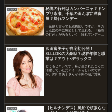
て、茨城の魅力を伝えに来たんでしょう
ね。果...
秘境の行列はカンパーニャ？キン
エンタメ
プリ永瀬、千葉の田んぼに洋食
屋？帰れマンデー
千葉県と言っても結構広いですが、その
田んぼの中に突如として現れる、「秘境
の行列」があるという「帰れマンデー」
のコーナーです。その秘境の行列の正体
の洋食屋を突き止めました！？いや、実
際の放送を見てから判断して頂ければと
沢田富美子が自宅初公開！
アイドル
思いますが、そうでなくても今回紹介す
8LLLDKの大豪邸？現在年収と職
る「村の...
業は？アウト×デラックス
どうもヒロシです。私が生まれたころに
活躍していた元アイドルらしいのです
が、沢田富美子さんが今回の紹介対象で
す。1980年代に、「第2の松田聖子」と
言われるくらいのアイドルだったらしい
です。38年位も昔の話ですが、松田聖子
といえば当時はかなりの人気だったこと
は知...
【ヒルナンデス】風船で頑張らな
エンタメ