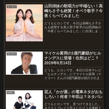
山田姉妹の歌唱力が半端ない！高
エンタメ
嶋ちさ子も絶賛！オペラ歌手？今
夜くらべてみました
どうもヒロシです。今日は高嶋ちさ子さ
んも絶賛する美人双子歌手の山田姉妹が
「今夜くらべてみました」に出演しま
す。プロフィールなど経歴や彼氏、大
学・高校など気になるところを調べまし
た。山田姉妹はソプラノデュオとして活
躍しているようです。ミス鎌倉や金八先
生等の出演経...
マイケル富岡の1億円豪邸がヒル
エンタメ
ナンデスに登場！住所はどこ？
2019年6月14日
どうも、ヒロシです。本日の日本テレビ
「ヒルナンデス」にてマイケル富岡（マ
イコー）さんの1億円豪邸が紹介されまし
た。千秋さん、河北麻友子さん、滝沢カ
レンさんと風水にも精通している女性1級
建築士が辛口評価します。早速、ガレー
芸人「かが屋」の電車ネタがおも
お笑い
ジの隣にベットルームがあったり、一風
しろい！何者？年収は？ネタパレ
変わ...
どうもヒロシです。見つけてきました、
ネクストブレイク芸人になりうる逸材？