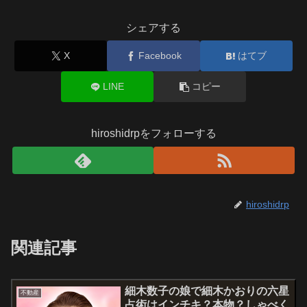
シェアする
X
Facebook
はてブ
LINE
コピー
hiroshidrpをフォローする
hiroshidrp
関連記事
細木数子の娘で細木かおりの六星
不動産
占術はインチキ？本物？しゃべく