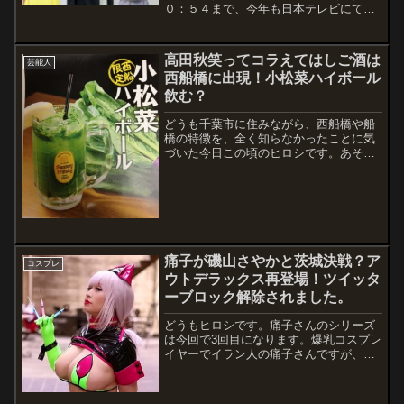
０：５４まで、今年も日本テレビにて
「２４時間テレビ」が放送されます。毎
年２４時間テレビではチャリティーマラ
ソンを行い、タレントが100㎞程の道の
高田秋笑ってコラえてはしご酒は
芸能人
りを24時間で走るという企画をやってい
西船橋に出現！小松菜ハイボール
ました...
飲む？
どうも千葉市に住みながら、西船橋や船
橋の特徴を、全く知らなかったことに気
づいた今日この頃のヒロシです。あそこ
ら辺といえば、小松川だよな～、と適当
な感じで覚えていました。そして、ふ
と、そういえば小松菜って、小松川が名
前の由来なんだとか。ただ、どうにも、
酒飲みでな...
痛子が磯山さやかと茨城決戦？ア
コスプレ
ウトデラックス再登場！ツイッタ
ーブロック解除されました。
どうもヒロシです。痛子さんのシリーズ
は今回で3回目になります。爆乳コスプレ
イヤーでイラン人の痛子さんですが、元
婚約者のおかげで茨城が嫌いになったと
か。そこで立ち上がったのが、いばらき
大使の磯山さやかさんです。番組を通じ