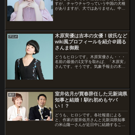
すが、チャウチャウっていう中国の犬種
がありますが、犬ではありません。中国
人タレントのチャウチャウ（喬喬）さん
です。謎の美女がさんまさんをディスる
というので、どんな人物か調査してみま
した。最初に名前をカタカナで検索する
と、犬種...
木原実優は吉本の女優！彼氏など
アニメ
wiki風プロフィールを紹介＠踊る
さんま御殿
どうもヒロシです。木原実優さん・・・
名前の最後の1文字を取れば、「木原実」
さんです。そうです。気象予報士の木原
実さんの娘さんという事です。あんまり
ピンと来ないですかね。踊るさんま御殿
SPで2世タレント枠で出演するようで
す。そして、何よりも我々オタクにもな
じみの...
室井佑月が買春辞任した元新潟県
政治
知事と結婚！馴れ初めもヤバ
い！？
どうも、ヒロシです。各社報道による
と、作家の室井佑月さんと元新潟県知事
の米山隆一さんが近日中に結婚すること
を2020年5月9日発表しました。コロナ禍
で暗いところを、明るい（？）話題で盛