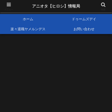
アニメオタクで元サラリーマンの独自な目線から、おすすめなどの紹介や気に
アニオタ【ヒロシ】情報局
なる事の調査などをします。
メニュー
検索
ホーム
ドゥームズデイ
楽々退職ヤメルンデス
お問い合わせ