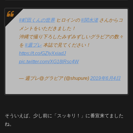
#町田くんの世界
ヒロインの
#関水渚
さんからコ
メントをいただきました！
沖縄で撮り下ろしたみずみずしいグラビアの数々
を
#週プレ
本誌で見てください！
https://t.co/GZIyXxiadJ
pic.twitter.com/XG18lRsc4W
— 週プレ@グラビア (@shupure)
2019年6月4日
そういえば、少し前に「スッキリ！」に番宣来てました
ね。