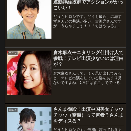
運動神経抜群でアクションがかっ
こいい！
どうもヒロシです。どうも最近、広瀬す
ずさんとの共演が多い、吉沢亮さんです
が、うらやましす！！「ちはやふる」と
かNHKの朝ドラ「なつぞら」と
か・・・。いや～、今何かと注目の吉沢
亮さん、イケメンですね。出演情報嵐に
しやがれ２時間スペシャル日本テレビ
2019年4月...
倉木麻衣モニタリング仕掛け人で
アニメ
参戦！テレビ出演少ないのは理由
が？
倉木麻衣さんって、よく思い出してみる
と、テレビ出演をしている姿をあまり見
ないですよね。CMにはすこしでているも
のの、活動期間の割には少ないですよ
ね。なんでか気になりますよね。そんな
中、モニタリングでカラオケボックスの
やつで歌うというから、珍しいなと思い
調査して...
さんま御殿！出演中国美女チャウ
芸能人
チャウ（喬喬）って何者？さんま
をディスる？
どうもヒロシです。最初に言っておきま