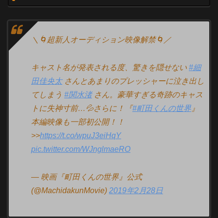
＼🌀超新人オーディション映像解禁🌀／
キャスト名が発表される度、驚きを隠せない
#細
田佳央太
さんとあまりのプレッシャーに泣き出し
てしまう
#関水渚
さん。豪華すぎる奇跡のキャス
トに失神寸前…💦さらに！『
#町田くんの世界
』
本編映像も一部初公開！！
>>
https://t.co/wpuJ3eiHqY
pic.twitter.com/WJnglmaeRO
— 映画『町田くんの世界』公式
(@MachidakunMovie)
2019年2月28日