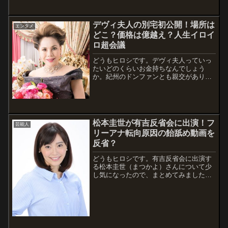
デヴィ夫人の別宅初公開！場所は
エンタメ
どこ？価格は億越え？人生イロイ
ロ超会議
どうもヒロシです。デヴィ夫人っていっ
たいどのくらいお金持ちなんでしょう
か。紀州のドンファンとも親交があり、
少し話題になりましたね。↓↓↓紀州のド
ンファンがデヴィ夫人に残した鍵は求
婚？1兆円証書は詐欺？【1番だけが知っ
ている】人生イロイロ超会議の番組予告
で、鈴木...
松本圭世が有吉反省会に出演！フ
芸能人
リーアナ転向原因の飴舐め動画を
反省？
どうもヒロシです。有吉反省会に出演す
る松本圭世（まつかよ）さんについて少
し気になったので、まとめてみました。
私のようにまつかよさんのことをよく知
らない人も多いかと思うので、紹介しま
す。出演情報有吉反省会【キラキラ写真
がウソ…美人アナウンサー・亀田三兄弟
の美人妹...