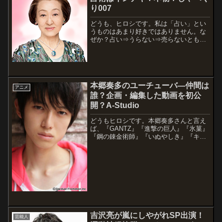
り007
どうも、ヒロシです。私は「占い」とい
うものはあまり好きではありません。な
ぜか？占い⇒うらない⇒売らないともな
るので「縁起が悪いなぁ」というだけで
す。とはいうものの、細木親子が用いる
「六星占術」が本物かどうかは気になり
ますよね。元来、占いなどの類は信じる
も信じな...
本郷奏多のユーチューバ―仲間は
アニメ
誰？企画・編集した動画を初公
開？A-Studio
どうもヒロシです。本郷奏多さんと言え
ば、『GANTZ』『進撃の巨人』『氷菓』
『鋼の錬金術師』『いぬやしき』『キン
グダム』など、アニオタにもゆかり？の
ある作品に、実写版で出演しているんで
すよね。そして、声優としても活躍して
いる神木隆之介さんとも親交が深いこと
でも...
吉沢亮が嵐にしやがれSP出演！
芸能人