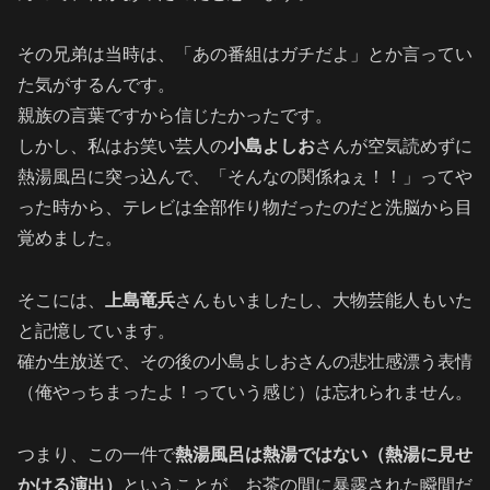
その兄弟は当時は、「あの番組はガチだよ」とか言ってい
た気がするんです。
親族の言葉ですから信じたかったです。
しかし、私はお笑い芸人の
小島よしお
さんが空気読めずに
熱湯風呂に突っ込んで、「そんなの関係ねぇ！！」ってや
った時から、テレビは全部作り物だったのだと洗脳から目
覚めました。
そこには、
上島竜兵
さんもいましたし、大物芸能人もいた
と記憶しています。
確か生放送で、その後の小島よしおさんの悲壮感漂う表情
（俺やっちまったよ！っていう感じ）は忘れられません。
つまり、この一件で
熱湯風呂は熱湯ではない（熱湯に見せ
かける演出）
ということが、お茶の間に暴露された瞬間だ