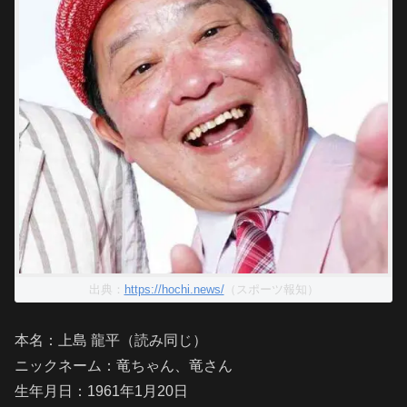
出典：
https://hochi.news/
（スポーツ報知）
本名：上島 龍平（読み同じ）
ニックネーム：竜ちゃん、竜さん
生年月日：1961年1月20日