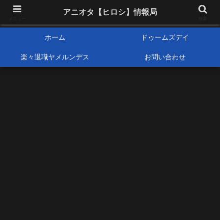
アニメオタクで元サラリーマンの独自な目線から、おすすめなどの紹介や気に
アニオタ【ヒロシ】情報局
なる事の調査などをします。
メニュー
検索
ホーム
ドゥームズデイ
楽々退職ヤメルンデス
お問い合わせ