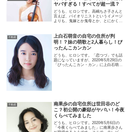
ヤバすぎる！すべてが超一流？
どうも、ヒロシです。高嶋ちさ子さんと
言えば、バイオリニストというイメージ
よりも、鬼嫁とか鬼母とか、とにかく強
い女性というイメージが先行してしまい
がちです。しかし、私は個人的には同じ2
人の息子を持つ親として、とても尊敬し
上白石萌音の自宅の住所が判
不動産
ている高嶋ちさ子様なのですが、どんな
明！？妹の萌歌と2人暮らし！ぴ
環境で...
ったんこカンカン
どうも、ヒロシです。「恋つづ」でも話
題になっていますが、2020年5月29日の
「ぴったんこカン・カン」に上白石萌音
さんが自宅から（？）スタジオから
（？）リモート出演するそうなので、噂
によると妹の萌歌さんと2人暮らしをして
いるという自宅の情報をまとめてみまし
た。...
南果歩の自宅住所は世田谷のど
不動産
こ？初公開の豪邸がヤバい！今夜
くらべてみました
どうも、ヒロシです。2020年5月6日の
「今夜くらべてみました」に南果歩さん