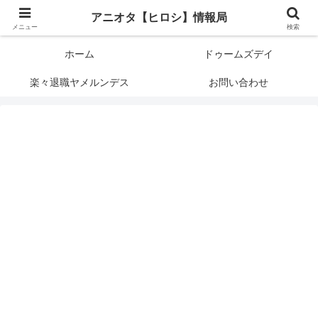
アニメオタクで元サラリーマンの独自な目線から、おすすめなどの紹介や気に
アニオタ【ヒロシ】情報局
なる事の調査などをします。
メニュー
検索
ホーム
ドゥームズデイ
楽々退職ヤメルンデス
お問い合わせ