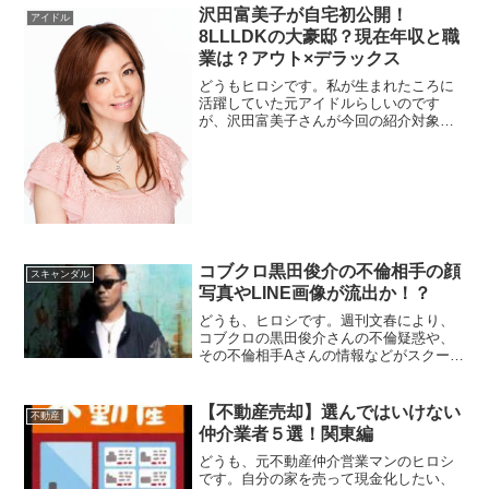
沢田富美子が自宅初公開！
アイドル
8LLLDKの大豪邸？現在年収と職
業は？アウト×デラックス
どうもヒロシです。私が生まれたころに
活躍していた元アイドルらしいのです
が、沢田富美子さんが今回の紹介対象で
す。1980年代に、「第2の松田聖子」と言
われるくらいのアイドルだったらしいで
す。38年位も昔の話ですが、松田聖子と
いえば当時はかなりの人気だったことは
知...
コブクロ黒田俊介の不倫相手の顔
スキャンダル
写真やLINE画像が流出か！？
どうも、ヒロシです。週刊文春により、
コブクロの黒田俊介さんの不倫疑惑や、
その不倫相手Aさんの情報などがスクープ
されましたが、そのAさんの正体が気にな
り、情報をまとめました。しかし、コブ
クロと言えば、相方の小渕健太郎さんに
【不動産売却】選んではいけない
不動産
も不倫疑惑があったそうです。数年前に
仲介業者５選！関東編
「週...
どうも、元不動産仲介営業マンのヒロシ
です。自分の家を売って現金化したい、