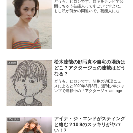
どうも、ヒロシです。自宅をテレビで公
開しちゃう芸能人ってすごいですよね。
もし私が何かの間違いで、芸能人になっ
てしまったとしても、絶対に自宅は公開
しないです。あたり前ですよね。じゃ
あ、なんで自宅を公開する芸能人がいる
んでしょうか。初めから脱線しました
が、水原希子...
松木達哉の顔写真や自宅の場所は
不動産
どこ？アクタージュの連載はどう
なる？
どうも、ヒロシです。NHKのWEBニュー
スによると2020年8月8日、週刊少年ジャ
ンプで連載中の「アクタージュ act-age」
の原作・原案の「マツキタツヤ」（29）
さん？容疑者？が10代の少女にわいせつ
な行為をした容疑で逮捕されました。因
みに、作画は宇佐崎し...
アイナ・ジ・エンドがスティング
アイドル
と絡む？10.9のスッキリがヤバ
い！?