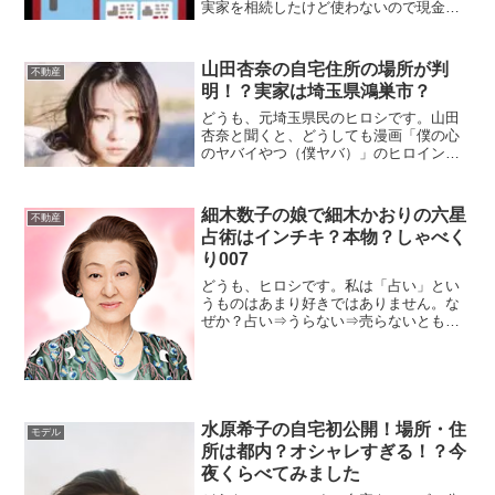
実家を相続したけど使わないので現金化
したい、投資物件の入替たいので売却し
たい、などなど、実に様々な相談を受け
てきました。実は仲介営業を行ってい
山田杏奈の自宅住所の場所が判
不動産
て、不動産の売却をこの業者に頼んでは
明！？実家は埼玉県鴻巣市？
いけないと...
どうも、元埼玉県民のヒロシです。山田
杏奈と聞くと、どうしても漫画「僕の心
のヤバイやつ（僕ヤバ）」のヒロインが
出てきてしまうんです。しかし今回は、
今「新・信長公記〜クラスメイトは戦国
武将〜」にも出演中、人気上昇中の女優
細木数子の娘で細木かおりの六星
不動産
「山田杏奈」さんについてです。2022年9
占術はインチキ？本物？しゃべく
月...
り007
どうも、ヒロシです。私は「占い」とい
うものはあまり好きではありません。な
ぜか？占い⇒うらない⇒売らないともな
るので「縁起が悪いなぁ」というだけで
す。とはいうものの、細木親子が用いる
「六星占術」が本物かどうかは気になり
ますよね。元来、占いなどの類は信じる
も信じな...
水原希子の自宅初公開！場所・住
モデル
所は都内？オシャレすぎる！？今
夜くらべてみました