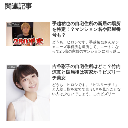
関連記事
手越祐也の自宅住所の新居の場所
YouTuber
を特定！？マンション名や部屋番
号も？
どうも、ヒロシです。手越祐也さんがジ
ャニーズ事務所を退所して、ニートにな
って2.5倍の家賃のマンションに引っ越し
たそうです。そして、その新居を
YouTube動画（手越祐也チャンネル）で
公開しているそうです。それがこちらで
吉谷彩子の自宅住所はどこ？竹内
不動産
す。↓↓↓私も、元不動産屋なので、その
涼真と破局後は実家か？ビズリー
自...
チ美女
どうも、ヒロシです。「ビスリーチ！」
と人差し指を立てて言うCMを見たことな
い人は少ないでしょう。このビズリーチ
美女の吉谷彩子さんが最近、俳優の竹内
涼真さんと破局で、半同棲生活までして
いたという報道がありました。それで、
吉谷彩子さんの方は竹内さんから一方的
に別れ...