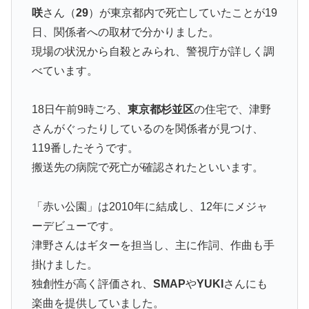
咲
さん（
29
）が東京都内で死亡していたことが19
日、関係者への取材で分かりました。
現場の状況から自殺とみられ、警視庁が詳しく調
べています。
18日午前9時ごろ、
東京都杉並区
の住宅で、津野
さんがぐったりしているのを関係者が見つけ、
119番したそうです。
搬送先の病院で死亡が確認されたといいます。
「赤い公園」は2010年に結成し、12年にメジャ
ーデビューです。
津野さんはギターを担当し、主に作詞、作曲も手
掛けました。
独創性が高く評価され、
SMAP
や
YUKI
さんにも
楽曲を提供していました。