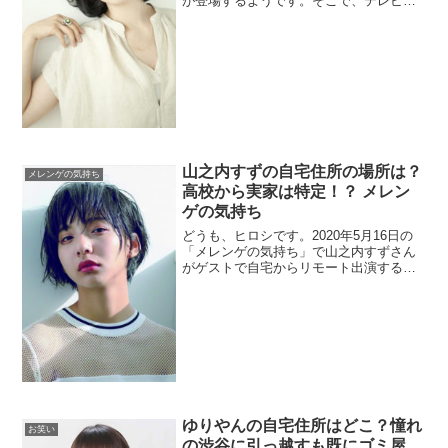
が登場するようです。そこで、テレビ初
公開となる自宅の豪邸が紹介されるらし
いので、南果歩さんの自宅情報について
まとめました。また、どうやら同居人が
いるようなのですが、息子さんではない
はず...
山之内すずの自宅住所の場所は？
メレンゲの気持ち
高校から実家は特定！？ メレン
ゲの気持ち
どうも、ヒロシです。2020年5月16日の
「メレンゲの気持ち」で山之内すずさん
がゲストで自宅からリモート出演するよ
うです。元々実家がどこだったかという
のも気になりますが、上京した現在はど
こに住んでいるのか、プロフィールなど
と一緒にまとめました。番組情報「メレ
ン...
ゆりやんの自宅住所はどこ？憧れ
お笑い
の渋谷に引っ越すも既にゴミ屋