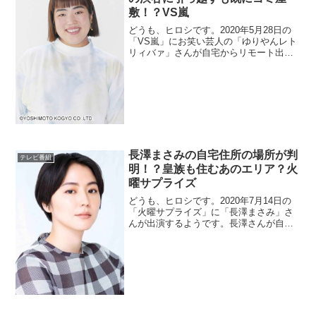
敷！？VS嵐
どうも、ヒロシです。2020年5月28日の
「VS嵐」にお笑い芸人の「ゆりやんレト
リィバァ」さんが自宅からリモート出演
するようなので、気になる自宅情報やプ
ロフィールについてまとめました。※今
後、ゆりやんレトリィバァさんに関して
は呼び方に敬称を付けると変なので、
「...
長澤まさみの自宅住所の場所が判
テレビ番組
明！？皇族も住むあのエリア？火
曜サプライズ
どうも、ヒロシです。2020年7月14日の
「火曜サプライズ」に「長澤まさみ」さ
んが出演するようです。長澤さんが自宅
でのリモート飲み会などの話を、安倍サ
ダヲさんと共にするようです。そういえ
ば、長澤さんの自宅はどんなところなの
か、どこに住んでいるのか気になって、
ネ...