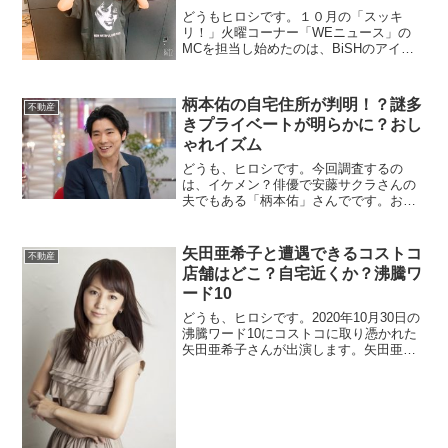
どうもヒロシです。１０月の「スッキ
リ！」火曜コーナー「WEニュース」の
MCを担当し始めたのは、BiSHのアイ
ナ・ジ・エンドさんが勤めているのは皆
さんご存知でしょうか。先週の１０月１
日だったかな？あのキアヌ・リーヴスさ
柄本佑の自宅住所が判明！？謎多
不動産
んにインタビューして絡んでいました
きプライベートが明らかに？おし
ね。映画「...
ゃれイズム
どうも、ヒロシです。今回調査するの
は、イケメン？俳優で安藤サクラさんの
夫でもある「柄本佑」さんでです。おし
ゃれイズムに初出演するようで、くりー
むしちゅー上田さんに根掘り葉掘りいろ
いろなことを聞かれるようです。そんな
矢田亜希子と遭遇できるコストコ
不動産
中で、柄本佑さんの自宅にあるものが紹
店舗はどこ？自宅近くか？沸騰ワ
介されるよ...
ード10
どうも、ヒロシです。2020年10月30日の
沸騰ワード10にコストコに取り憑かれた
矢田亜希子さんが出演します。矢田亜希
子さんといえば、違法薬物や保護責任者
遺棄致死などで有罪判決の押尾学氏が元
夫です。そんな、矢田さんが良く行くコ
ストコの店舗がどこなのか気になった...