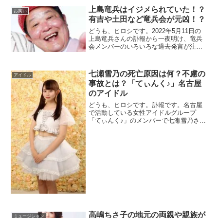
上島竜兵はイジメられていた！？
お笑い
有吉や土田など竜兵会が元凶！？
どうも、ヒロシです。2022年5月11日の
上島竜兵さんの訃報から一夜明け、竜兵
会メンバーのいろいろな過去発言が注目
を浴びるようになってきました。そんな
中、芸人さんのよくある「イジり」では
なく、これはむしろ「イジメだったので
七瀬雪乃の死亡原因は何？不慮の
アイドル
は？」という過去発言がいくつかあるよ
事故とは？「てぃんく♪」名古屋
う...
のアイドル
どうも、ヒロシです。訃報です。名古屋
で活動している女性アイドルグループ
「てぃんく♪」のメンバーで七瀬雪乃さん
（17）が不慮の事故で、2020年20月17日
夜に亡くなりました。心よりご冥福をお
祈り申し上げます。さて、ここで気にな
るのは「不慮の事故とは何か？」とい...
高嶋ちさ子の地元の両親や親族が
ミュージシャン