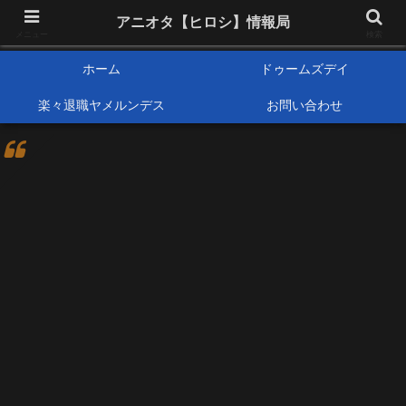
アニメオタクで元サラリーマンの独自な目線から、おすすめなどの紹介や気に
アニオタ【ヒロシ】情報局
なる事の調査などをします。
メニュー
検索
ホーム
ドゥームズデイ
楽々退職ヤメルンデス
お問い合わせ