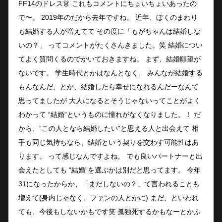
FF14のドレス👗 これもコメントにちょいちょいあったの
で〜。 2019年のだから去年ですね。 近年、ぼくのまわり
も結婚する人が増えてて その度に「もがちゃんは結婚しな
いの？」 ってコメントがたくさんきました。笑 結婚につい
てよく質問くるのでかいておきますね。 まず、結婚願望が
ないです。 学生時代とかはなんとなく、 みんなが結婚する
もんなんだ、とか、結婚したら幸せになれるんだーなんて
思ってましたが 大人になるとそうじゃないってことがよく
わかって “結婚”というものに憧れがなくなりました。！ だ
から、”この人となら結婚したい”と思える人と出会えて 相
手も同じ気持ちなら、結婚という契りを交わす可能性はあ
ります。 って感じなんですよね。 でも良いパートナーと出
会えたとしても “結婚”を選ぶかは別だと思ってます。 今年
31になったからか、「まだしないの？」て言われることも
増えて(身内じゃなく、ファンの人とかに) まだ、といわれ
ても、今後もしないかもです笑 孤独死するかもなーとかふ