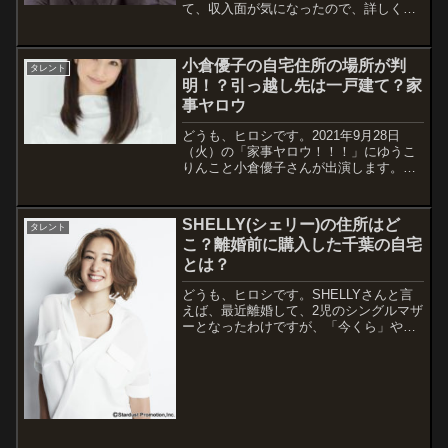
て、収入面が気になったので、詳しく調
査しで見ました。朝日奈央さんと言え
ば、アイドリングとして活躍した？元ア
イドル出身のバラドル？という立ち位置
小倉優子の自宅住所の場所が判
タレント
なのでしょうか。ということで今回は、
明！？引っ越し先は一戸建て？家
朝日奈央さ...
事ヤロウ
どうも、ヒロシです。2021年9月28日
（火）の「家事ヤロウ！！！」にゆうこ
りんこと小倉優子さんが出演します。そ
こでは自宅のキッチンからの料理姿が見
れるとのことで、ゆうこりんの自宅の場
所が気になり、プロフィールと共に情報
SHELLY(シェリー)の住所はど
タレント
をまとめました。番組情報「家事ヤロ
こ？離婚前に購入した千葉の自宅
ウ!!...
とは？
どうも、ヒロシです。SHELLYさんと言
えば、最近離婚して、2児のシングルマザ
ーとなったわけですが、「今くら」や
「ヒルナンデス」などで活躍しています
ね。離婚直後には「しゃべくり007」に
もゲスト出演していました。実は私の妻
と、おそらく同級生だと思います。そん
な...