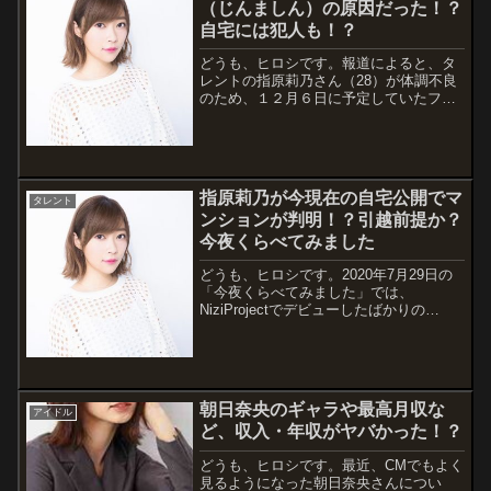
（じんましん）の原因だった！？
自宅には犯人も！？
どうも、ヒロシです。報道によると、タ
レントの指原莉乃さん（28）が体調不良
のため、１２月６日に予定していたファ
ンクラブイベント「club 345オンライン
ファンミーティングvol．3」を中止しま
した。体調不良の原因とされているの
は、Twitterでつぶやいてい...
指原莉乃が今現在の自宅公開でマ
タレント
ンションが判明！？引越前提か？
今夜くらべてみました
どうも、ヒロシです。2020年7月29日の
「今夜くらべてみました」では、
NiziProjectでデビューしたばかりの
「NiziU」が大好きという芸能人が出演し
ます。そんな中、MC陣の指原莉乃さんも
大好きということで、そのデビュー曲の
振付を披露しつつも、自宅を大...
朝日奈央のギャラや最高月収な
アイドル
ど、収入・年収がヤバかった！？
どうも、ヒロシです。最近、CMでもよく
見るようになった朝日奈央さんについ