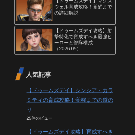
【ドゥームズデイ】マクス
ウェル育成攻略！覚醒まで
の詳細解説
【ドゥームズデイ攻略】射
撃特化で育成すべき最強ヒ
ーローと部隊構成
（2026.05）
人気記事
【ドゥームズデイ】シンシア・カラ
ミティの育成攻略！覚醒までの道の
り
25件のビュー
【ドゥームズデイ攻略】育成すべき