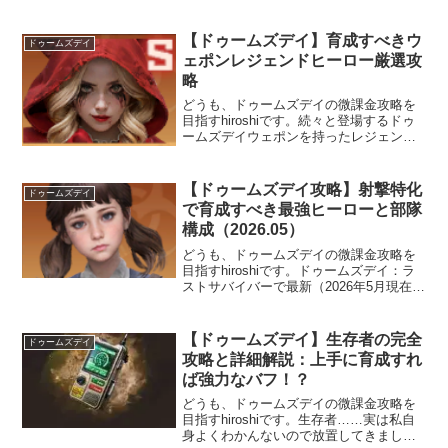
【トップ司令官】（略称：TC）にて無課
金微課金でもランキング上位を取れる攻
略法やポイントの詳細を解説します。因
【ドゥームズデイ】育成すべきウ
ドゥームズデイ
みに、現在はオールスター・ナイトと
ェポンレジェンドヒーロー厳選攻
い...
略
どうも、ドゥームズデイの微課金攻略を
目指すhiroshiです。続々と登場するドゥ
ームズデイウェポンを持ったレジェンド
ヒーローは魅力ですよね。実際にウェポ
ンを持ってないヒーローと比べると、か
なりの差がありますが、その育成には貴
【ドゥームズデイ攻略】射撃特化
ドゥームズデイ
重なアイテムをかなり必要とするの
で育成すべき最強ヒーローと部隊
で、...
構成（2026.05）
どうも、ドゥームズデイの微課金攻略を
目指すhiroshiです。ドゥームズデイ：ラ
ストサバイバーで最新（2026年5月現在）
の無課金・微課金向けの射撃特化おすす
め最強のヒーローとその部隊構成を紹介
します☆（ゝω・）vｷｬﾋﾟ特化兵科だけで
【ドゥームズデイ】生存者の完全
ドゥームズデイ
のヒーロー部隊構成、つま...
攻略と詳細解説：上手に育成すれ
ば強力なバフ！？
どうも、ドゥームズデイの微課金攻略を
目指すhiroshiです。生存者……実は私自
身よくわかんないので放置してきました