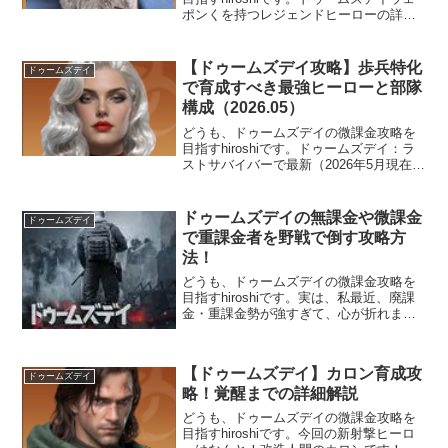
ポンくを持つレジェンドヒーローの詳細
解説です。第1弾は最初のウェポン持ち射
撃ラリーのバードです。ドゥームズデイ
攻略一覧バードいかつい見た目通り、攻
【ドゥームズデイ攻略】歩兵特化
ドゥームズデイ
撃力が半端ないラリーレジェンドヒー...
で育成すべき最強ヒーローと部隊
構成（2026.05）
どうも、ドゥームズデイの微課金攻略を
目指すhiroshiです。ドゥームズデイ：ラ
ストサバイバーで最新（2026年5月現在）
の無課金・微課金向けの歩兵特化おすす
め最強のヒーローとその部隊構成を紹介
します☆ｗ（ゝω・）ｷﾗ特化兵科だけで
ドゥームズデイの無課金や微課金
ドゥームズデイ
のヒーロー部隊構成、つまりリ...
で重課金者を野戦で倒す攻略方
法！
どうも、ドゥームズデイの微課金攻略を
目指すhiroshiです。実は、私最近、廃課
金・重課金勢が強すぎて、心が折れまし
た。無理です、勝てません！しかし、あ
る人のYouTube動画を見て、この手があ
ったかという方法を紹介します。という
【ドゥームズデイ】カロン育成攻
か、まあ、この方法しかないのは...
ドゥームズデイ
略！覚醒までの詳細解説
どうも、ドゥームズデイの微課金攻略を
目指すhiroshiです。今回の新射撃ヒーロ