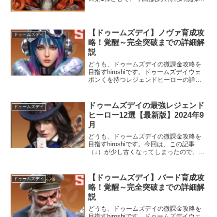
金・微課金者向けのおすすめの部隊構成
を紹介します。歩兵はそもそも、初期ヒ
ーローが野戦に向かない駐屯ヒーローだ
ったので、「歩兵では野戦出来ないん
【ドゥームズデイ】ノヴァ育成攻
ドゥームズデイ
じ...
略！覚醒～完全突破までの詳細解
説
どうも、ドゥームズデイの微課金攻略を
目指すhiroshiです。ドゥームズデイウェ
ポンくを持つレジェンドヒーローの詳細
解説です。近未来を連想させる狂ったゲ
ーム配信のノヴァの紹介です。ドゥーム
ズデイ攻略一覧ノヴァとんでもないヒー
ドゥームズデイの最強レジェンド
ドゥームズデイ
ローが登場しちゃいました。覚醒する
ヒーロー12選【最新版】2024年9
と...
月
どうも、ドゥームズデイの微課金攻略を
目指すhiroshiです。今回は、この記事
（↓）が少し古くなってしまったので、最
強レジェンドヒーロー10選の最新版を作
りました。続々と新ヒーローや、ヒーロ
ースキン、ウェポン、乗物などなどが出
【ドゥームズデイ】バード育成攻
ドゥームズデイ
てくるので、そのたびに最強ヒーロー...
略！覚醒～完全突破までの詳細解
説
どうも、ドゥームズデイの微課金攻略を
目指すhiroshiです。ドゥームズデイウェ