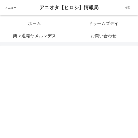
アニメオタクで元サラリーマンの独自な目線から、おすすめなどの紹介や気に
アニオタ【ヒロシ】情報局
メニュー
検索
なる事の調査などをします。
ホーム
ドゥームズデイ
楽々退職ヤメルンデス
お問い合わせ