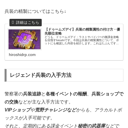
兵装の精製についてはこちら↓
【ドゥームズデイ】兵装の精製属性の付け方・優
先順位攻略
どうも、ドゥームズデイ・ラストサバイバーの微課金攻略
を目指すhiroshiです。今回は兵装の精製属性について、ボ
ットにも確認した内容を紹介します。これはたぶんです
が、精製属性の日本名称が間違っているせいで、日本人プ
レイヤーにはかなりわかりにくい仕様になっているのが原
因と思われますが、これにより今まで...
hiroshidrp.com
レジェンド兵装の入手方法
警察署の
兵装追跡
と
各種イベントの報酬
、
兵装ショップで
の交換
などが主な入手方法です。
VIPショップ
や
荒野チャレンジなど
からも、アラカルトボ
ックスが入手可能です。
それと、定期的にある課金イベント
秘密の武器庫
などで