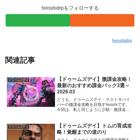
hiroshidrpをフォローする
hiroshidrp
関連記事
【ドゥームズデイ】微課金攻略！
ドゥームズデイ
最新のおすすめ課金パック3選～
2026.03
どうも、ドゥームズデイ・ラストサバイ
バーの微課金攻略を目指すhiroshiです。
今回は、私と同じように少額・微課金攻
略を目指す方のための最新おすすめ課金
パックの紹介です。別にこれはPRとかじ
ゃないし、あまり教えたくないけど、超
【ドゥームズデイ】トムの育成攻
ドゥームズデイ
おすすめがいくつかあるので、本当に...
略！覚醒までの道のり
どうも、ドゥームズデイの微課金攻略を