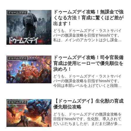
が、ちゃんと説明読んでみたのでここで
解説します。ドゥームズデイ攻略一覧生
存者とは簡単に説明すると、そこら辺に
ドゥームズデイ攻略！無課金で強
ドゥームズデイ
いっぱいいる生存者を救助（生存者ガ
くなる方法！育成に驚くほど差が
チ...
出ます！
どうも、ドゥームズデイ・ラストサバイ
バーの微課金攻略を目指すhiroshiです。
私は、メインのアカウントは少し課金し
ていますが、サブをいくつか持っていて
完全に課金していないアカウントも育成
しています。そんな中で確信した、無課
ドゥームズデイ攻略！司令官装備
金でも強くなれる方法を伝授します。
ドゥームズデイ
育成は使用ヒーローで優先順位を
ド...
決めろ！
どうも、ドゥームズデイ・ラストサバイ
バーの微課金攻略を目指すhiroshiです。
今回は本部レベルを上げていくと段階的
に解放されていく、司令官装備の育成に
ついて紹介します。ドゥームズデイ攻略
一覧司令官装備の種類大きく分けると、
【ドゥームズデイ】生化獣の育成
ドゥームズデイ
装備・精製・パーツの3種類です。その...
優先順位攻略
どうも、ドゥームズデイの微課金攻略を
目指すhiroshiです。生化獣、導入されて
だいぶたちましたが、まだまだ謎が多い
ですね。今回は生化獣システムの基本情