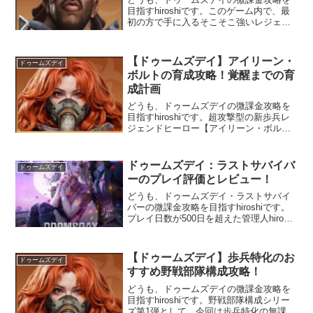
目指すhiroshiです。このゲーム内で、最
初の方で手に入るそこそこ強いレジェン
ドヒーロー【トム】の微課金無課金向け
育成方法・育て方を紹介します。ドゥー
ムズデイ攻略一覧トムトムはディフェン
【ドゥームズデイ】アイリーン・
ドゥームズデイ
ス重視の歩兵ヒーローで、序盤から入
ボルトの育成攻略！覚醒までの育
手...
成計画
どうも、ドゥームズデイの微課金攻略を
目指すhiroshiです。超攻撃型の新歩兵レ
ジェンドヒーロー【アイリーン・ボル
ト】の微課金無課金向け育成方法を紹介
します。ドゥームズデイ攻略一覧アイリ
ーン・ボルトスキルのほとんどが攻撃
ドゥームズデイ：ラストサバイバ
ドゥームズデイ
で、唯一防御系があるとすれば第3スキル
ーのプレイ評価とレビュー！
の...
どうも、ドゥームズデイ・ラストサバイ
バーの微課金攻略を目指すhiroshiです。
プレイ日数が500日を超えた管理人hiroshi
が、この辺りでプレイしてきたこのゲー
ムに対する評価とレビューそして、ドゥ
ームデイ：ラストサバイバーのおすすめ
【ドゥームズデイ】歩兵特化のお
ドゥームズデイ
ポイントなどを紹介します...
すすめ野戦部隊構成攻略！
どうも、ドゥームズデイの微課金攻略を
目指すhiroshiです。野戦部隊構成シリー
ズ第1弾として、今回は歩兵特化の無課