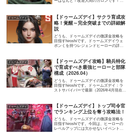
ーはなんと！改造人間のカロンです！ド
ゥームズデイ攻略一覧カロン冒頭でも少
し触れましたが、カロンはアメリカ海兵
隊の極秘Project「超人兵士計画」の最も
【ドゥームズデイ】サクラ育成攻
ドゥームズデイ
成功した被験者、つまり改造人...
略！覚醒～完全突破までの詳細解
説
どうも、ドゥームズデイの微課金攻略を
目指すhiroshiです。ドゥームズデイウェ
ポンくを持つレジェンドヒーローの詳細
解説です。第何弾だかわかんなくなりま
したが、ラリー歩兵ヒーローのサクラち
ゃんの登場です！！！まず名前だけはセ
【ドゥームズデイ攻略】騎兵特化
ドゥームズデイ
ンスがあると言わざるを得ないです
で育成すべき最強ヒーローと部隊
ね！...
構成（2026.04）
どうも、ドゥームズデイの微課金攻略を
目指すhiroshiです。ドゥームズデイ：ラ
ストサバイバーで最新（2026年4月現在）
の無課金・微課金向けの騎兵特化おすす
め最強のヒーローとその部隊構成を紹介
しますにゃ(=^・^=)特化兵科だけでのヒ
【ドゥームズデイ】トップ司令官
ドゥームズデイ
ーロー部隊構成、つまりリ...
でランキング上位を奪う攻略法！
どうも、ドゥームズデイの微課金攻略を
目指すhiroshiです。今回は、ヒーローの
レベルアップには欠かせないイベント