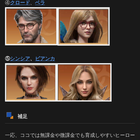
④
クロード
、
ベラ
⑤
シンシア
、
ビアンカ
補足
一応、ココでは無課金や微課金でも育成しやすいヒーロー