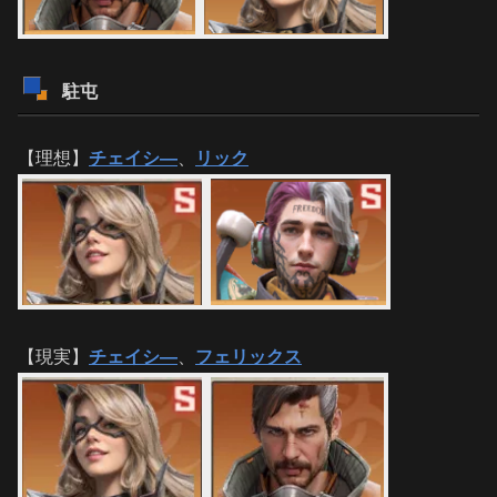
駐屯
【理想】
チェイシ―
、
リック
【現実】
チェイシ―
、
フェリックス