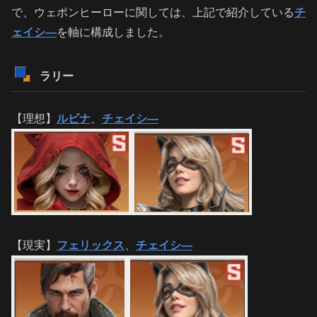
で、ウェポンヒーローに関しては、上記で紹介している
チ
ェイシ―
を軸に構成しました。
ラリー
【理想】
ルビナ
、
チェイシ―
【現実】
フェリックス
、
チェイシ―