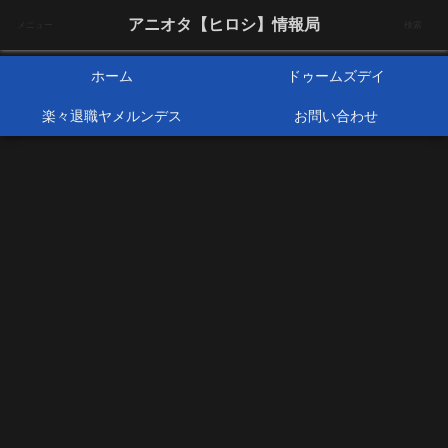
アニメオタクで元サラリーマンの独自な目線から、おすすめなどの紹介や気に
アニオタ【ヒロシ】情報局
メニュー
検索
なる事の調査などをします。
ホーム
ドゥームズデイ
楽々退職ヤメルンデス
お問い合わせ