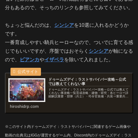
分もあるので、そっちのリンクも参照してみてください。
ちょっと悩んだのは、
シンシア
を10選に入れるかどうか
です。
一番育成しやすい騎兵ヒーローなので、ついでに育てる感
じでもいいですが、序盤ではおそらく
シンシア
が軸になる
ので、
ビアンカ
や
イザベラ
を除いて入れました。
ドゥームズデイ：ラストサバイバー攻略～公式
では教えてくれない事
ドゥームズデイ：ラストサバイバー攻略～公式では教えて
くれない事攻略一覧育成攻略・建物・研究・各ヒーロー詳
細解説重要・部隊（兵士）・司令官装備・兵装⇒重要兵装
の精製属性の付け方・優先順位・乗物ワークショップ・生
存者・生化獣分野別ヒーロー育成資源収集スペシャリスト
hiroshidrp.com
育成計画レジェンド覚醒に必要な欠片枚数レ...
※このサイト内ドゥームズデイ：ラストサバイバーに関連するゲーム画像や
動画の出典元はIGGが運営するゲーム内、Discord内のドゥームズデイ：ラス