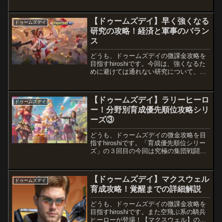
在）の無課金・微課金向けの歩兵特化お
すすめ最強のヒーローとその部隊構成を
紹介します☆ｗ（ゝω・）ｷﾗ特化兵科だ
【ドゥームズデイ】早く強くなる
ドゥームズデイ
けでのヒーロー部隊構成、つまりリ...
研究の攻略！経済と軍事のバラン
ス
どうも、ドゥームズデイの微課金攻略を
目指すhiroshiです。今回は、強くなるた
めに避けては通れない研究について、無
課金微課金のためのなるべく早く研究を
進めて強くなるための詳細を解説しま
す。ドゥームズデイ攻略一覧研究所につ
【ドゥームズデイ】ラリーヒーロ
ドゥームズデイ
いて研究には経済技術と軍事技術の2種
ー！分野別育成優先順位攻略シリ
類...
ーズ③
どうも、ドゥームズデイの微金攻略を目
指すhiroshiです。「育成優先順位シリー
ズ」の３回目の今回は究極の集団戦闘、
ラリーです。ラリーと駐屯に関しては、
いっぱい課金する人とそうでない人で完
全に役割分担が違うので、その辺をかみ
【ドゥームズデイ】マクスウェル
ドゥームズデイ
砕きながら紹介します。ドゥームズデ
育成攻略！覚醒までの詳細解説
イ...
どうも、ドゥームズデイの微課金攻略を
目指すhiroshiです。また空飛ぶ系の騎兵
ヒーローが登場！【マクスウェル】の微