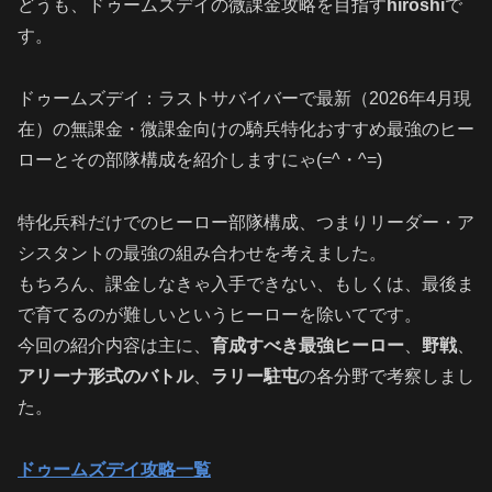
どうも、ドゥームズデイの微課金攻略を目指す
hiroshi
で
す。
ドゥームズデイ：ラストサバイバーで最新（2026年4月現
在）の無課金・微課金向けの騎兵特化おすすめ最強のヒー
ローとその部隊構成を紹介しますにゃ(=^・^=)
特化兵科だけでのヒーロー部隊構成、つまりリーダー・ア
シスタントの最強の組み合わせを考えました。
もちろん、課金しなきゃ入手できない、もしくは、最後ま
で育てるのが難しいというヒーローを除いてです。
今回の紹介内容は主に、
育成すべき最強ヒーロー
、
野戦
、
アリーナ形式のバトル
、
ラリー駐屯
の各分野で考察しまし
た。
ドゥームズデイ攻略一覧