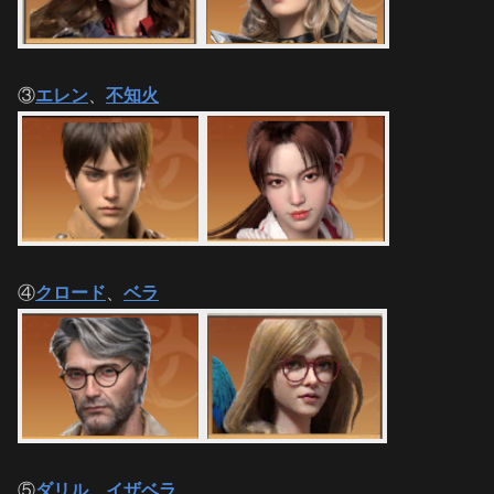
③
エレン
、
不知火
④
クロード
、
ベラ
⑤
ダリル
、
イザベラ