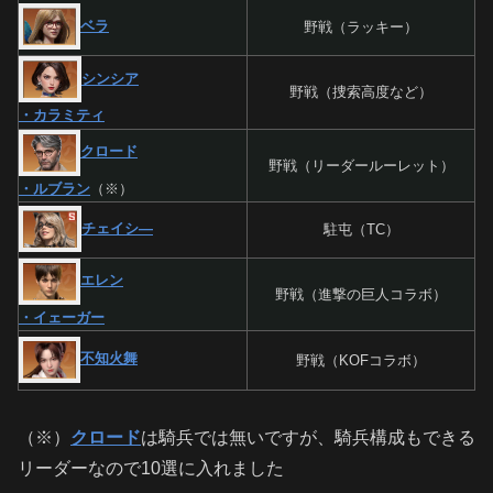
ベラ
野戦（ラッキー）
シンシア
野戦（捜索高度など）
・カラミティ
クロード
野戦（リーダールーレット）
・ルブラン
（※）
チェイシ―
駐屯（TC）
エレン
野戦（進撃の巨人コラボ）
・イェーガー
不知火舞
野戦（KOFコラボ）
（※）
クロード
は騎兵では無いですが、騎兵構成もできる
リーダーなので10選に入れました