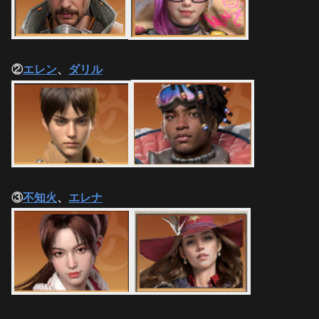
②
エレン
、
ダリル
③
不知火
、
エレナ