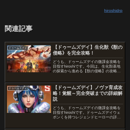
hiroshidrp
関連記事
【ドゥームズデイ】生化獣《獣の
ドゥームズデイ
侵略》を完全攻略！
どうも、ドゥームズデイの微課金攻略を
目指すhiroshiです。今回は、生化獣基地
の探索から進める【獣の侵略】の攻略方
法を紹介します。このミッション、良く
ないのが時間がかかり過ぎるという事で
すね。運営にクレーム出していますが、
【ドゥームズデイ】ノヴァ育成攻
ドゥームズデイ
完全無視されてますね(;^_^Aドゥ...
略！覚醒～完全突破までの詳細解
説
どうも、ドゥームズデイの微課金攻略を
目指すhiroshiです。ドゥームズデイウェ
ポンくを持つレジェンドヒーローの詳細
解説です。近未来を連想させる狂ったゲ
ーム配信のノヴァの紹介です。ドゥーム