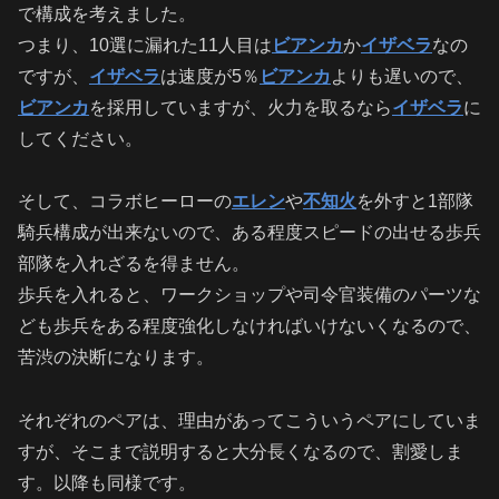
で構成を考えました。
つまり、10選に漏れた11人目は
ビアンカ
か
イザベラ
なの
ですが、
イザベラ
は速度が5％
ビアンカ
よりも遅いので、
ビアンカ
を採用していますが、火力を取るなら
イザベラ
に
してください。
そして、コラボヒーローの
エレン
や
不知火
を外すと1部隊
騎兵構成が出来ないので、ある程度スピードの出せる歩兵
部隊を入れざるを得ません。
歩兵を入れると、ワークショップや司令官装備のパーツな
ども歩兵をある程度強化しなければいけないくなるので、
苦渋の決断になります。
それぞれのペアは、理由があってこういうペアにしていま
すが、そこまで説明すると大分長くなるので、割愛しま
す。以降も同様です。