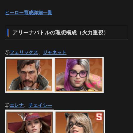
ヒーロー育成詳細一覧
アリーナバトルの理想構成（火力重視）
①
フェリックス
、
ジャネット
②
エレナ
、
チェイシ―